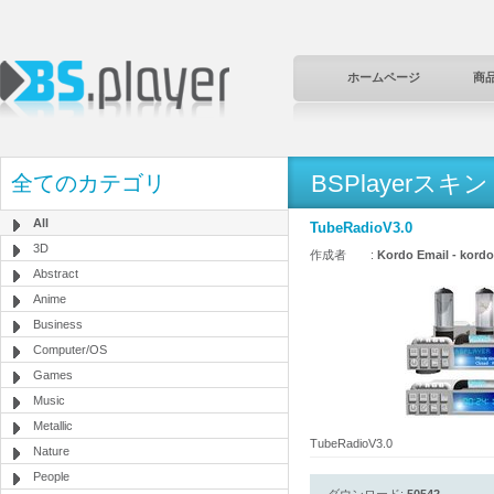
ホームページ
商
BSPlayerスキン
全てのカテゴリ
All
TubeRadioV3.0
3D
作成者 :
Kordo Email - kord
Abstract
Anime
Business
Computer/OS
Games
Music
Metallic
TubeRadioV3.0
Nature
People