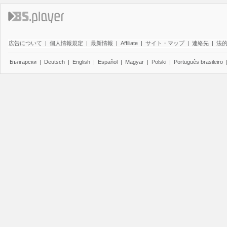
広告について
|
個人情報規定
|
最新情報
|
Affiliate
|
サイト・マップ
|
連絡先
|
法
Български
|
Deutsch
|
English
|
Español
|
Magyar
|
Polski
|
Português brasileiro