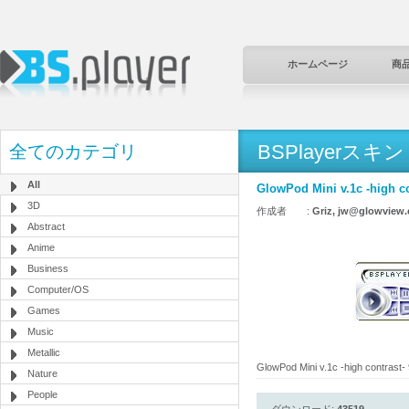
ホームページ
商
BSPlayerスキン
全てのカテゴリ
All
GlowPod Mini v.1c -high co
3D
作成者 :
Griz, jw@glowview
Abstract
Anime
Business
Computer/OS
Games
Music
Metallic
GlowPod Mini v.1c -high contrast-
Nature
People