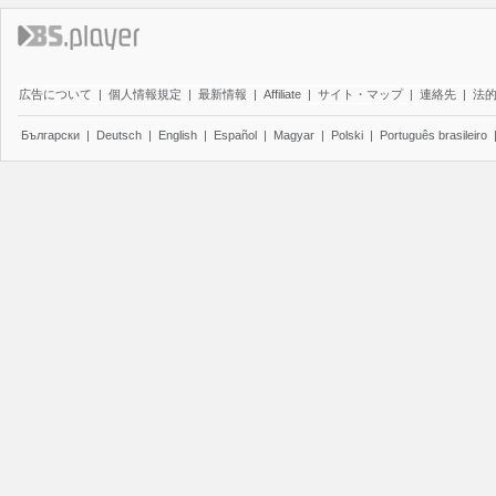
広告について
|
個人情報規定
|
最新情報
|
Affiliate
|
サイト・マップ
|
連絡先
|
法
Български
|
Deutsch
|
English
|
Español
|
Magyar
|
Polski
|
Português brasileiro