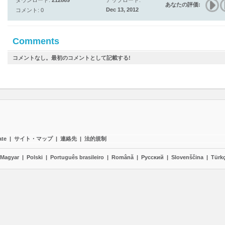
ダウンロード:
212869
アップロード:
あなたの評価:
Dec 13, 2012
コメント: 0
Comments
コメントなし。最初のコメントとして記載する!
ate
|
サイト・マップ
|
連絡先
|
法的規制
Magyar
|
Polski
|
Português brasileiro
|
Română
|
Pyccĸий
|
Slovenščina
|
Türk