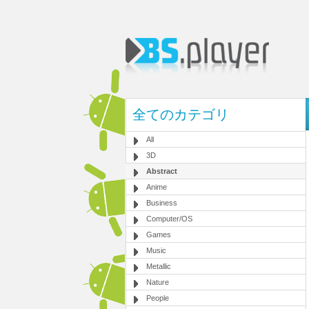
全てのカテゴリ
All
3D
Abstract
Anime
Business
Computer/OS
Games
Music
Metallic
Nature
People