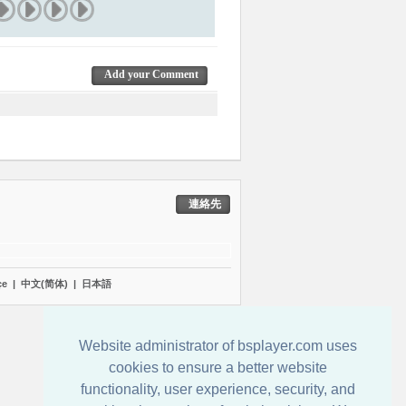
Add your Comment
連絡先
çe
|
中文(简体)
|
日本語
Website administrator of bsplayer.com uses
cookies to ensure a better website
functionality, user experience, security, and