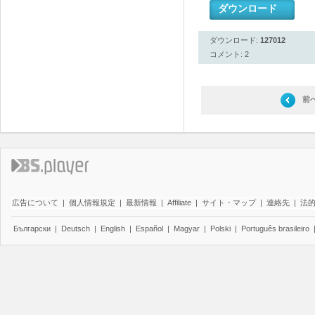
ダウンロード
ダウンロード:
127012
コメント: 2
前
広告について
|
個人情報規定
|
最新情報
|
Affiliate
|
サイト・マップ
|
連絡先
|
法
Български
|
Deutsch
|
English
|
Español
|
Magyar
|
Polski
|
Português brasileiro