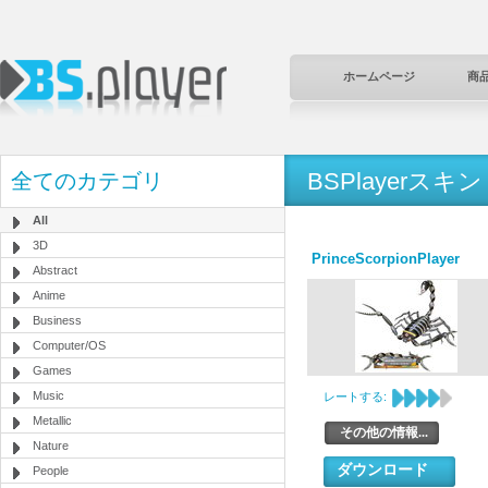
ホームページ
商
BSPlayerスキン
全てのカテゴリ
All
3D
PrinceScorpionPlayer
Abstract
Anime
Business
Computer/OS
Games
Music
レートする:
Metallic
その他の情報...
Nature
ダウンロード
People