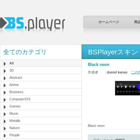
ホームページ
商
BSPlayerスキン
全てのカテゴリ
All
Black neon
3D
作成者 :
daniel kanas
この作
Abstract
Anime
Business
Computer/OS
Games
Music
Metallic
Black neon
Nature
People