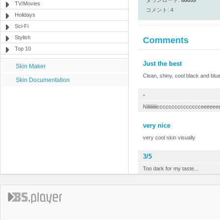
ダウンロード:
88859
TV/Movies
コメント: 4
Holidays
Sci-Fi
Stylish
Comments
Top 10
Just the best
Skin Maker
Clean, shiny, cool black and blue
Skin Documentation
-
Niiiiiiiiiiccccccccccccccceeee
very nice
very cool skin visually
3/5
Too dark for my taste...