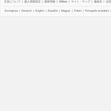
広告について
|
個人情報規定
|
最新情報
|
Affiliate
|
サイト・マップ
|
連絡先
|
法
Български
|
Deutsch
|
English
|
Español
|
Magyar
|
Polski
|
Português brasileiro