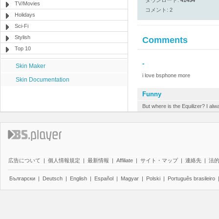
ダウンロード:
41454
TV/Movies
コメント: 2
Holidays
Sci-Fi
Stylish
Comments
Top 10
-
Skin Maker
i love bsphone more
Skin Documentation
Funny
But where is the Equilizer? I a
広告について
|
個人情報規定
|
最新情報
|
Affiliate
|
サイト・マップ
|
連絡先
|
法
Български
|
Deutsch
|
English
|
Español
|
Magyar
|
Polski
|
Português brasileiro