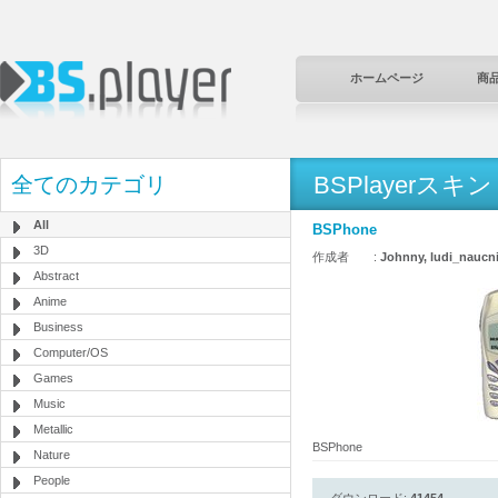
ホームページ
商
BSPlayerスキン
全てのカテゴリ
All
BSPhone
3D
作成者 :
Johnny, ludi_nauc
Abstract
Anime
Business
Computer/OS
Games
Music
Metallic
BSPhone
Nature
People