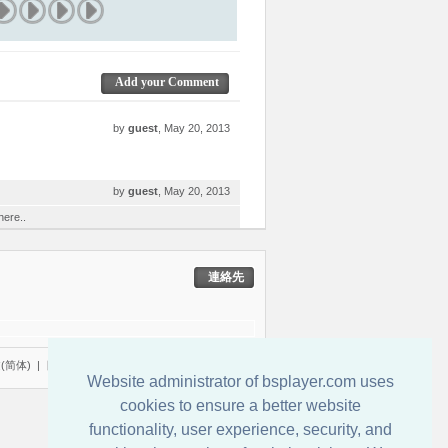
Add your Comment
by
guest
, May 20, 2013
by
guest
, May 20, 2013
here..
連絡先
(简体)
|
日本語
Website administrator of bsplayer.com uses
cookies to ensure a better website
functionality, user experience, security, and