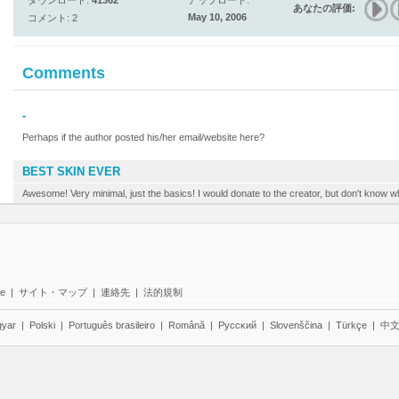
ダウンロード:
41362
アップロード:
あなたの評価:
May 10, 2006
コメント: 2
Comments
-
Perhaps if the author posted his/her email/website here?
BEST SKIN EVER
Awesome! Very minimal, just the basics! I would donate to the creator, but don't know w
te
|
サイト・マップ
|
連絡先
|
法的規制
yar
|
Polski
|
Português brasileiro
|
Română
|
Pyccĸий
|
Slovenščina
|
Türkçe
|
中文