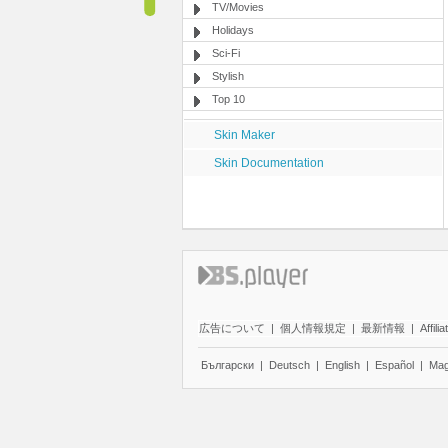
TV/Movies
Holidays
Sci-Fi
Stylish
Top 10
Skin Maker
Skin Documentation
広告について
|
個人情報規定
|
最新情報
|
Affilia
Български
|
Deutsch
|
English
|
Español
|
Mag