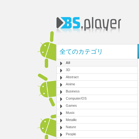
全てのカテゴリ
All
3D
Abstract
Anime
Business
Computer/OS
Games
Music
Metallic
Nature
People