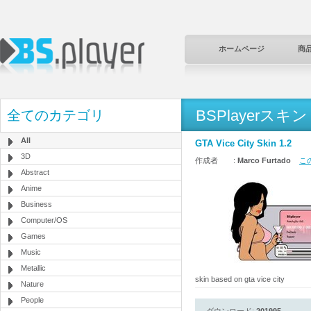
ホームページ
商
BSPlayerスキン
全てのカテゴリ
All
GTA Vice City Skin 1.2
3D
作成者 :
Marco Furtado
この
Abstract
Anime
Business
Computer/OS
Games
Music
Metallic
skin based on gta vice city
Nature
People