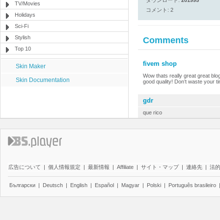
ダウンロード:
201995
TV/Movies
コメント: 2
Holidays
Sci-Fi
Stylish
Comments
Top 10
fivem shop
Skin Maker
Wow thats really great great blo
Skin Documentation
good quality! Don’t waste your t
gdr
que rico
広告について
|
個人情報規定
|
最新情報
|
Affiliate
|
サイト・マップ
|
連絡先
|
法
Български
|
Deutsch
|
English
|
Español
|
Magyar
|
Polski
|
Português brasileiro