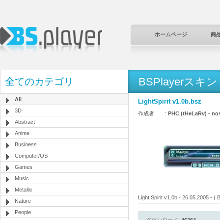
ホームページ
商
BSPlayerスキン
全てのカテゴリ
All
LightSpirit v1.0b.bsz
3D
作成者 :
PHC (tHeLaRv) - n
Abstract
Anime
Business
Computer/OS
Games
Music
Metallic
Light Spirit v1.0b - 26.05.2005 - ( Bi
Nature
People