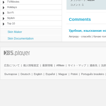
ダウンロード:
46264
TV/Movies
コメント: 1
Holidays
Sci-Fi
Stylish
Comments
Top 10
Удобная, изысканная н
Skin Maker
Автрору - спасибо ) Качаю толь
Skin Documentation
広告について
|
個人情報規定
|
最新情報
|
Affiliate
|
サイト・マップ
|
連絡先
|
法
Български
|
Deutsch
|
English
|
Español
|
Magyar
|
Polski
|
Português brasileiro