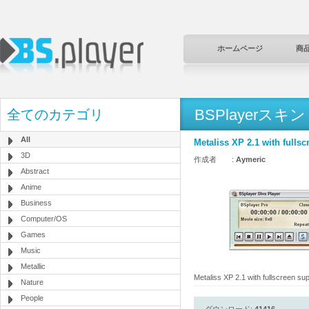
ホームページ
商
BSPlayerスキン
全てのカテゴリ
All
Metaliss XP 2.1 with fulls
3D
作成者 :
Aymeric
Abstract
Anime
Business
Computer/OS
Games
Music
Metallic
Metaliss XP 2.1 with fullscreen su
Nature
People