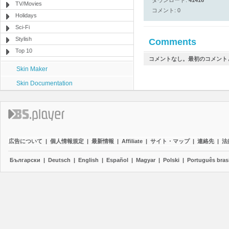
ダウンロード:
41416
TV/Movies
コメント: 0
Holidays
Sci-Fi
Stylish
Comments
Top 10
コメントなし。最初のコメント
Skin Maker
Skin Documentation
広告について
|
個人情報規定
|
最新情報
|
Affiliate
|
サイト・マップ
|
連絡先
|
法
Български
|
Deutsch
|
English
|
Español
|
Magyar
|
Polski
|
Português brasi