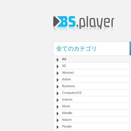
全てのカテゴリ
All
3D
Abstract
Anime
Business
Computer/OS
Games
Music
Metallic
Nature
People