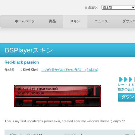
言語選択:
ホームページ
商品
スキン
ニュース
ダウン
BSPlayerスキン
Red-black passion
作成者 :
Kiwi Kiwi
この作者からのほかの作品 (4 skins)
レートする
投票の合計
ダウ
This is my first updated bs player skin, created after my windows theme :) enjoy ^^