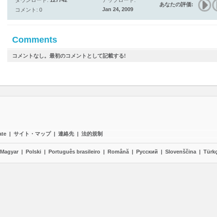
ダウンロード:
127742
アップロード:
あなたの評価:
Jan 24, 2009
コメント: 0
Comments
コメントなし。最初のコメントとして記載する!
ate
|
サイト・マップ
|
連絡先
|
法的規制
Magyar
|
Polski
|
Português brasileiro
|
Română
|
Pyccĸий
|
Slovenščina
|
Türk