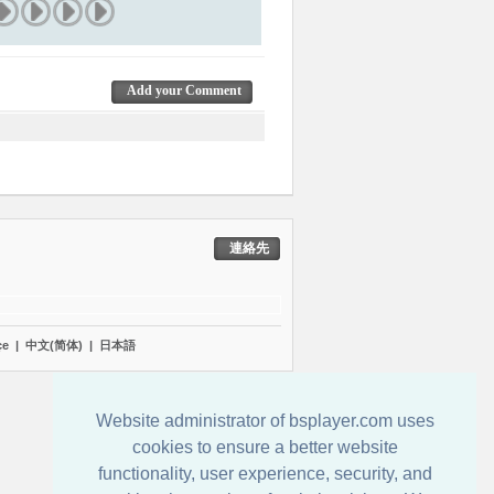
Add your Comment
連絡先
çe
|
中文(简体)
|
日本語
Website administrator of bsplayer.com uses
cookies to ensure a better website
functionality, user experience, security, and