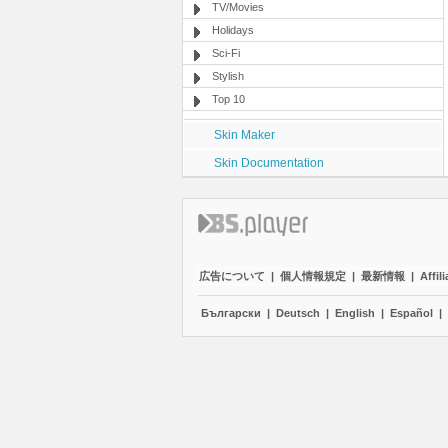
TV/Movies
Holidays
Sci-Fi
Stylish
Top 10
Skin Maker
Skin Documentation
広告について
|
個人情報規定
|
最新情報
|
Affili
Български
|
Deutsch
|
English
|
Español
|