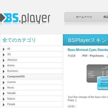
ホームページ
商
BSPlayerスキン
全てのカテゴリ
All
Base.Minimal.Cyan.Standa
3D
作成者 :
PSY - Psychoses
Abstract
Anime
Business
Computer/OS
Games
Music
Metallic
Just few change of the base skin w
Nature
Enjoy ;)
People
v0.05 :