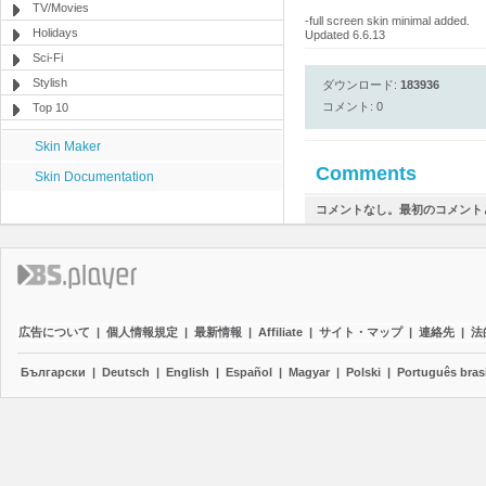
TV/Movies
-full screen skin minimal added.
Holidays
Updated 6.6.13
Sci-Fi
Stylish
ダウンロード:
183936
コメント: 0
Top 10
Skin Maker
Comments
Skin Documentation
コメントなし。最初のコメント
広告について
|
個人情報規定
|
最新情報
|
Affiliate
|
サイト・マップ
|
連絡先
|
法
Български
|
Deutsch
|
English
|
Español
|
Magyar
|
Polski
|
Português brasi