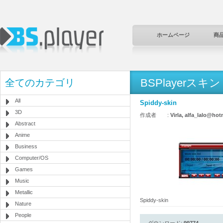
ホームページ
商
BSPlayerスキン
全てのカテゴリ
All
Spiddy-skin
3D
作成者 :
Virla, alfa_lalo@ho
Abstract
Anime
Business
Computer/OS
Games
Music
Metallic
Spiddy-skin
Nature
People