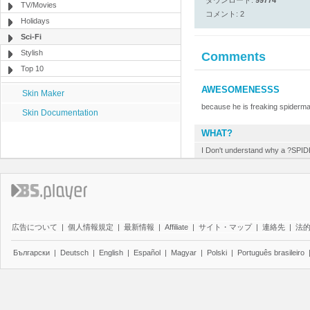
ダウンロード:
99774
TV/Movies
コメント: 2
Holidays
Sci-Fi
Stylish
Comments
Top 10
AWESOMENESSS
Skin Maker
because he is freaking spiderma
Skin Documentation
WHAT?
I Don't understand why a ?SPID
広告について
|
個人情報規定
|
最新情報
|
Affiliate
|
サイト・マップ
|
連絡先
|
法
Български
|
Deutsch
|
English
|
Español
|
Magyar
|
Polski
|
Português brasileiro