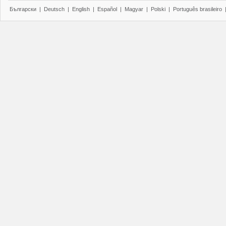
Български
|
Deutsch
|
English
|
Español
|
Magyar
|
Polski
|
Português brasileiro