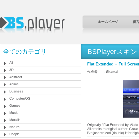
ホームページ
商
BSPlayerスキン
全てのカテゴリ
All
Flat Extended + Full Scree
3D
作成者 :
Shamal
Abstract
Anime
Business
Computer/OS
Games
Music
Metallic
Originally "Flat Extended by Vlade
Nature
All credits to original author. Great
I've just resized (double) it for hi
People