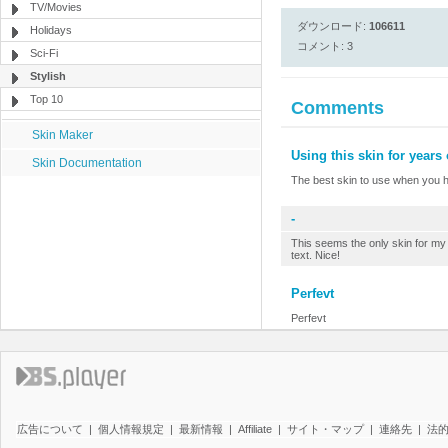
TV/Movies
ダウンロード:
106611
Holidays
コメント: 3
Sci-Fi
Stylish
Top 10
Comments
Skin Maker
Using this skin for years
Skin Documentation
The best skin to use when you 
-
This seems the only skin for my 
text. Nice!
Perfevt
Perfevt
広告について
|
個人情報規定
|
最新情報
|
Affiliate
|
サイト・マップ
|
連絡先
|
法