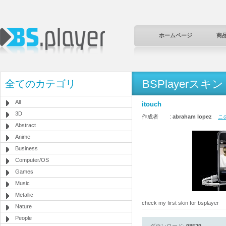
ホームページ
商
BSPlayerスキン
全てのカテゴリ
All
itouch
3D
作成者 :
abraham lopez
こ
Abstract
Anime
Business
Computer/OS
Games
Music
Metallic
check my first skin for bsplayer
Nature
People