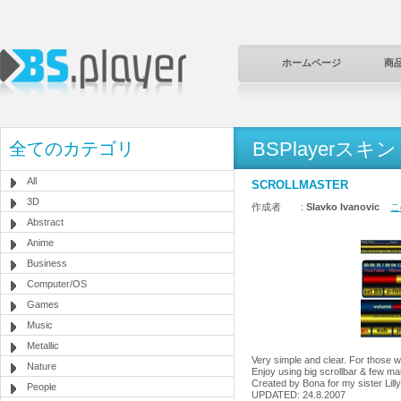
ホームページ
商
BSPlayerスキン
全てのカテゴリ
All
SCROLLMASTER
3D
作成者 :
Slavko Ivanovic
こ
Abstract
Anime
Business
Computer/OS
Games
Music
Metallic
Very simple and clear. For those w
Nature
Enjoy using big scrollbar & few mai
Created by Bona for my sister Lilly
People
UPDATED: 24.8.2007