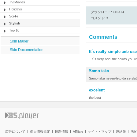
TV/Movies
Holidays
ダウンロード:
116313
Sci-Fi
コメント: 3
Stylish
Top 10
Comments
Skin Maker
Skin Documentation
It´s really simple anb usef
...it´s very odd, the colors you u
Samo taka
Samo taka neven4eto da se slu6
excelent
the best
広告について
|
個人情報規定
|
最新情報
|
Affiliate
|
サイト・マップ
|
連絡先
|
法