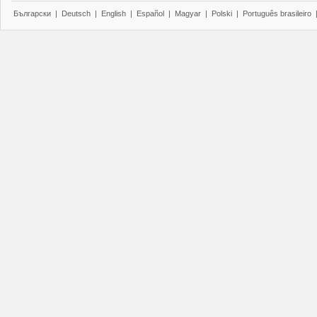
Български
|
Deutsch
|
English
|
Español
|
Magyar
|
Polski
|
Português brasileiro