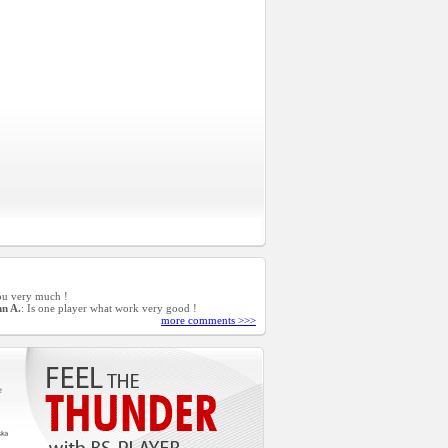
you very much !
n A.
: Is one player what work very good !
more comments >>>