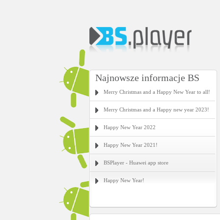
Najnowsze informacje BS
Merry Christmas and a Happy New Year to all!
Merry Christmas and a Happy new year 2023!
Happy New Year 2022
Happy New Year 2021!
BSPlayer - Huawei app store
Happy New Year!