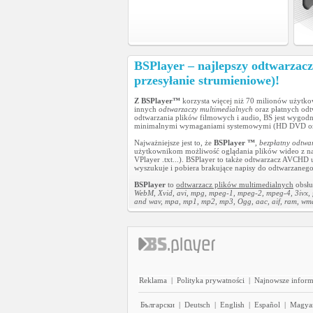
BSPlayer – najlepszy odtwarzacz
przesyłanie strumieniowe)!
Z BSPlayer™
korzysta więcej niż 70 milionów użytk
innych
odtwarzaczy multimedialnych
oraz płatnych odt
odtwarzania plików filmowych i audio, BS jest wygodn
minimalnymi wymaganiami systemowymi (HD DVD o
Najważniejsze jest to, że
BSPlayer ™
,
bezpłatny odtwa
użytkownikom możliwość oglądania plików wideo z napi
VPlayer .txt...). BSPlayer to także odtwarzacz AVC
wyszukuje i pobiera brakujące napisy do odtwarzanego p
BSPlayer
to
odtwarzacz plików multimedialnych
obsłu
WebM, Xvid, avi, mpg, mpeg-1, mpeg-2, mpeg-4, 3ivx,
and wav, mpa, mp1, mp2, mp3, Ogg, aac, aif, ram, wma, 
Reklama
|
Polityka prywatności
|
Najnowsze inform
Български
|
Deutsch
|
English
|
Español
|
Magya