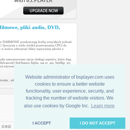
filmowe, pliki audio, DVD,
rsje DARMOWE przekraczają liczbę wszystkich pobrań
 (korzysta z wielu źródeł przetwarzania CPU) do
 w końcu odtwarzać filmy najwyższej jakości z
iada zaawansowane opcje obsługi napisów, które dają
anced) SubStation Alpha .ssa or .ass, SubRip .srt,
tion) używanych w cyfrowych kamerach. Automatycznie
Website administrator of bsplayer.com uses
ska , mkv, asf, wmv, DV, m1v, m2v, mp4, mpv, swf, vob
cookies to ensure a better website
functionality, user experience, security, and
tracking the number of website visitors. We
Kontakt
also use cookies by Google Inc.
Learn more
I ACCEPT
I DO NOT ACCEPT
|
日本語