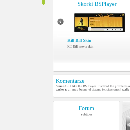
Skórki BSPlayer
Kill Bill Skin
Kill Bill movie skin
Komentarze
Simon C.
: I like the BS.Player. It solved the problem
carlos r. a.
: muy bueno el sistema felicitaciones |
wally
Forum
subtitles