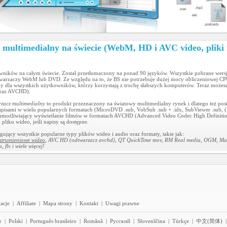
 multimedialny na świecie (WebM, HD i AVC video, pliki 
owników na całym świecie. Został przetłumaczony na ponad 90 języków. Wszystkie pobrane we
warzaczy WebM lub DVD. Ze względu na to, że BS nie potrzebuje dużej mocy obliczeniowej CPU
y dla wszystkich użytkowników, którzy korzystają z trochę słabszych komputerów. Teraz możesz
raz AVCHD).
rzacz multimedialny
to produkt przeznaczony na światowy multimedialny rynek i dlatego też pos
sami w wielu popularnych formatach (MicroDVD .sub, VobSub .sub + .idx, SubViewer .sub, (Adv
HD umożliwiający wyświetlanie filmów w formatach AVCHD (Advanced Video Codec High Defini
liku wideo, jeśli napisy są dostępne.
gujący wszystkie popularne typy plików wideo i audio oraz formaty, takie jak:
strumieniowe wideo
, AVC HD (odtwarzacz avchd), QT QuickTime mov, RM Real media, OGM, Matro
flv i wiele więcej!
acje
|
Affiliate
|
Mapa strony
|
Kontakt
|
Uwagi prawne
r
|
Polski
|
Português brasileiro
|
Română
|
Pyccĸий
|
Slovenščina
|
Türkçe
|
中文(简体)