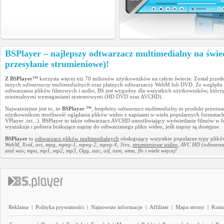
BSPlayer – najlepszy odtwarzacz multimedialny na świe
przesyłanie strumieniowe)!
Z BSPlayer™
korzysta więcej niż 70 milionów użytkowników na całym świecie. Został prz
innych
odtwarzaczy multimedialnych
oraz płatnych odtwarzaczy WebM lub DVD. Ze względu na 
odtwarzania plików filmowych i audio, BS jest wygodny dla wszystkich użytkowników, którzy
minimalnymi wymaganiami systemowymi (HD DVD oraz AVCHD).
Najważniejsze jest to, że
BSPlayer ™
,
bezpłatny odtwarzacz multimedialny
to produkt przeznac
użytkownikom możliwość oglądania plików wideo z napisami w wielu popularnych formatach (M
VPlayer .txt...). BSPlayer to także odtwarzacz AVCHD umożliwiający wyświetlanie filmów
wyszukuje i pobiera brakujące napisy do odtwarzanego pliku wideo, jeśli napisy są dostępne.
BSPlayer
to
odtwarzacz plików multimedialnych
obsługujący wszystkie popularne typy plików 
WebM, Xvid, avi, mpg, mpeg-1, mpeg-2, mpeg-4, 3ivx,
strumieniowe wideo
, AVC HD (odtwarza
and wav, mpa, mp1, mp2, mp3, Ogg, aac, aif, ram, wma, flv i wiele więcej!
Reklama
|
Polityka prywatności
|
Najnowsze informacje
|
Affiliate
|
Mapa strony
|
Kont