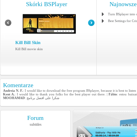
Skórki BSPlayer
Najnowsze
Turn BSplayer into 
Best Settings for Cri
Kill Bill Skin
Kill Bill movie skin
Komentarze
Andreia N. F.
: I would like to download the free program BSplayer, because it is best to list
Kent A.
: I would like to thank you folks for the best player out there. |
Fábio
: estou baixa
MOOHAMAD
: شكرا على افضل برنامج
Forum
subtitles