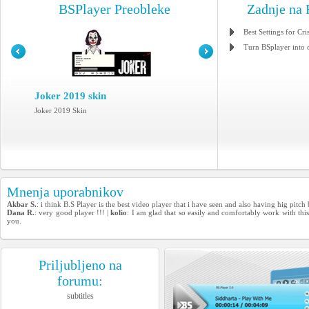
BSPlayer Preobleke
Zadnje na
Best Settings for Cri
Turn BSplayer into 
Joker 2019 skin
Joker 2019 Skin
Mnenja uporabnikov
Akbar S.
: i think B.S Player is the best video player that i have seen and also having hig pitch
Dana R.
: very good player !!! |
kolio
: I am glad that so easily and comfortably work with thi
you.
Priljubljeno na
forumu:
subtitles