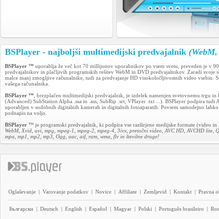
BSPlayer - najboljši multimedijski predvajalnik
(WebM, 
BSPlayer ™
uporablja že več kot 70 millijonov uporabnikov po vsem svetu, preveden je v 90
predvajalnikov in plačljivih programskih rešitev WebM in DVD predvajalnikov. Zaradi svoje str
malce manj zmogljive računalnike, tudi za predvajanje HD visokoločljivostnih video vsebin. 
vašega računalnika.
BSPlayer ™
, brezplačen multimedijski predvajalnik, je izdelek namenjen svetovnemu trgu i
(Advanced) SubStation Alpha .ssa in .ass, SubRip .srt, VPlayer .txt ...). BSPlayer podpira
uporabljen v sodobnih digitalnih kamerah in digitalnih fotoaparatih. Povsem samodejno lahko n
podnapis na voljo.
BSPlayer
™ je programski predvajalnik, ki podpira vse razširjene medijske formate (video in a
WebM, Xvid, avi, mpg, mpeg-1, mpeg-2, mpeg-4, 3ivx, pretočni video, AVC HD, AVCHD lite, 
mpa, mp1, mp2, mp3, Ogg, aac, aif, ram, wma, flv in številne druge!
Oglaševanje
|
Varovanje podatkov
|
Novice
|
Affiliate
|
Zemljevid
|
Kontakt
|
Pravna o
Български
|
Deutsch
|
English
|
Español
|
Magyar
|
Polski
|
Português brasileiro
|
Ro