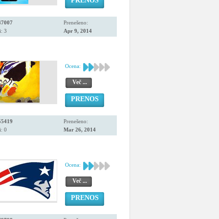
PRENOS
47007
Prenešeno:
: 3
Apr 9, 2014
Ocena:
Več ...
PRENOS
55419
Prenešeno:
: 0
Mar 26, 2014
Ocena:
Več ...
PRENOS