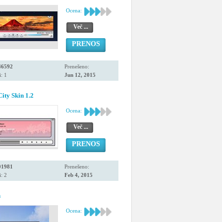
Ocena:
Več ...
PRENOS
46592
Prenešeno:
: 1
Jun 12, 2015
ity Skin 1.2
Ocena:
Več ...
PRENOS
01981
Prenešeno:
: 2
Feb 4, 2015
n
Ocena: