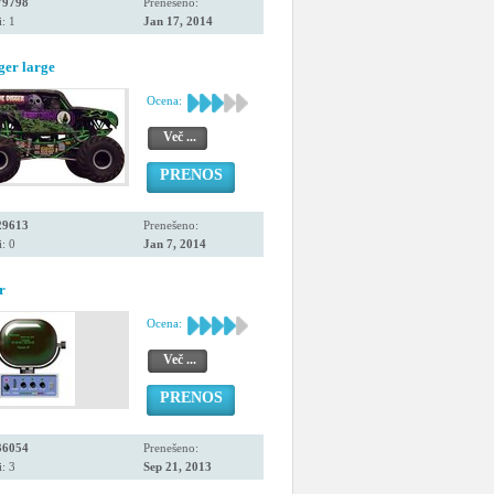
79798
Prenešeno:
: 1
Jan 17, 2014
ger large
Ocena:
Več ...
PRENOS
29613
Prenešeno:
: 0
Jan 7, 2014
r
Ocena:
Več ...
PRENOS
36054
Prenešeno:
: 3
Sep 21, 2013