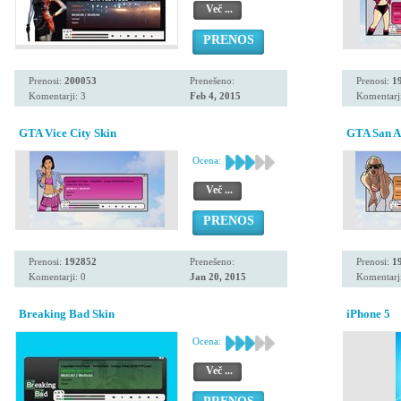
Več ...
PRENOS
Prenosi:
200053
Prenešeno:
Prenosi:
1
Komentarji: 3
Feb 4, 2015
Komentarji
GTA Vice City Skin
GTA San A
Ocena:
Več ...
PRENOS
Prenosi:
192852
Prenešeno:
Prenosi:
1
Komentarji: 0
Jan 20, 2015
Komentarji
Breaking Bad Skin
iPhone 5
Ocena:
Več ...