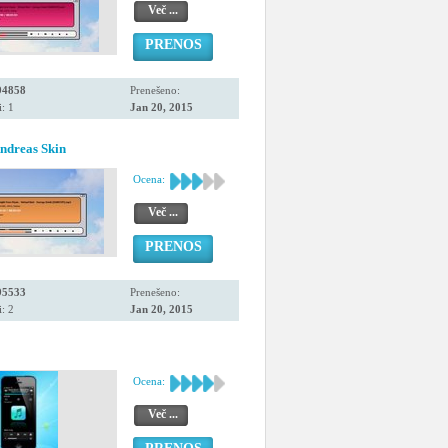
Več ...
PRENOS
94858
Prenešeno:
: 1
Jan 20, 2015
ndreas Skin
Ocena:
Več ...
PRENOS
95533
Prenešeno:
: 2
Jan 20, 2015
Ocena:
Več ...