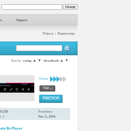
os
Support
Prijava
|
Registracija
▲
▼
▲
▼
Sort by:
rating
|
downloads
Ocena:
Več ...
PRENOS
95238
Prenešeno:
i: 1
Nov 5, 2016
ain Bs Player