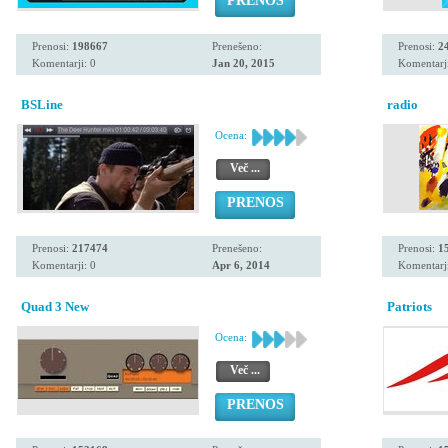
PRENOS
Prenosi:
198667
Prenešeno:
Prenosi:
2
Komentarji: 0
Jan 20, 2015
Komentarji
BSLine
radio
Ocena:
Več ...
PRENOS
Prenosi:
217474
Prenešeno:
Prenosi:
1
Komentarji: 0
Apr 6, 2014
Komentarji
Quad 3 New
Patriots
Ocena:
Več ...
PRENOS