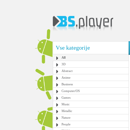
Vse kategorije
All
3D
Abstract
Anime
Business
Computer/OS
Games
Music
Metallic
Nature
People