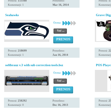
Prenosi:
153168
Prenešeno:
Prenosi:
1
Komentarji: 1
Mar 16, 2014
Komentarji
Seahawks
Grave Dig
Ocena:
Več ...
PRENOS
Prenosi:
218699
Prenešeno:
Prenosi:
2
Komentarji: 1
Jan 16, 2014
Komentarji
softbrauz v.3 with sub correction tools.bsz
POS Playe
Ocena:
Več ...
PRENOS
Prenosi:
250292
Prenešeno:
Prenosi:
2
Komentarji: 0
Dec 16, 2013
Komentarji