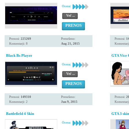
Ocena:
Več ...
PRENOS
Prenosi:
225269
Prenešeno:
Prenosi:
1
Komentarji: 8
Aug 21, 2015
Komentarji
Black Bs Player
GTA Vice C
Ocena:
Več ...
PRENOS
Prenosi:
149310
Prenešeno:
Prenosi:
2
Komentarji: 2
Jun 9, 2015
Komentarji
Battlefield 4 Skin
GTA 3 ski
Ocena: