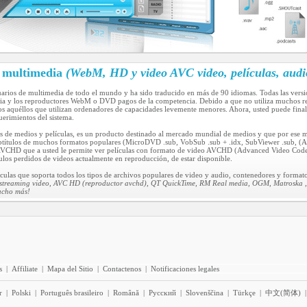
r multimedia
(WebM, HD y video AVC video, películas, audi
uarios de multimedia de todo el mundo y ha sido traducido en más de 90 idiomas. Todas las vers
dia y los reproductores WebM o DVD pagos de la competencia. Debido a que no utiliza muchos re
os aquéllos que utilizan ordenadores de capacidades levemente menores. Ahora, usted puede fina
rimientos del sistema.
s de medios y películas, es un producto destinado al mercado mundial de medios y que por ese 
ubtítulos de muchos formatos populares (MicroDVD .sub, VobSub .sub + .idx, SubViewer .sub, (Adv
 AVCHD que a usted le permite ver películas con formato de video AVCHD (Advanced Video Codec 
ulos perdidos de videos actualmente en reproducción, de estar disponible.
culas que soporta todos los tipos de archivos populares de video y audio, contenedores y formato
streaming video, AVC HD (reproductor avchd), QT QuickTime, RM Real media, OGM, Matroska , m
ucho más!
s
|
Affiliate
|
Mapa del Sitio
|
Contactenos
|
Notificaciones legales
r
|
Polski
|
Português brasileiro
|
Română
|
Pyccĸий
|
Slovenščina
|
Türkçe
|
中文(简体)