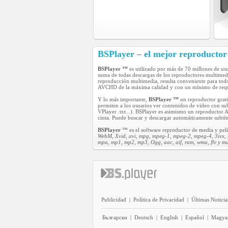
BSPlayer – el mejor reproducto
BSPlayer ™
es utilizado por más de 70 millones de us
suma de todas descargas de los reproductores multime
reproducción multimedia, resulta conveniente para tod
AVCHD de la máxima calidad y con un mínimo de reque
Y lo más importante,
BSPlayer ™
un reproductor grati
permiten a los usuarios ver contenidos de video con s
VPlayer .txt...). BSPlayer es asimismo un reproductor
cinta. Puede buscar y descargar automáticamente subtít
BSPlayer
™ es el software reproductor de media y pelí
WebM, Xvid, avi, mpg, mpeg-1, mpeg-2, mpeg-4, 3ivx, 
mpa, mp1, mp2, mp3, Ogg, aac, aif, ram, wma, flv y m
Publicidad
|
Política de Privacidad
|
Últimas Noticia
Български
|
Deutsch
|
English
|
Español
|
Magya