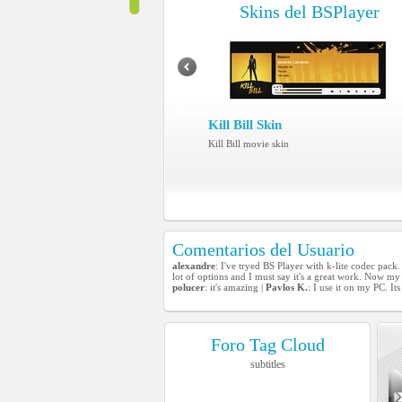
Skins del BSPlayer
Kill Bill Skin
Kill Bill movie skin
Comentarios del Usuario
alexandre
: I've tryed BS Player with k-lite codec pack.
lot of options and I must say it's a great work. Now my f
polucer
: it's amazing |
Pavlos K.
: I use it on my PC. Its 
Foro Tag Cloud
subtitles