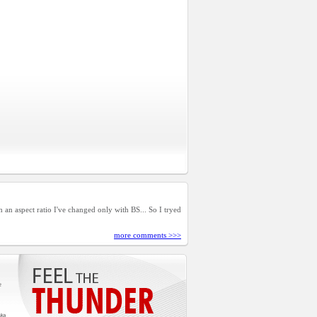
h an aspect ratio I've changed only with BS... So I tryed
more comments >>>