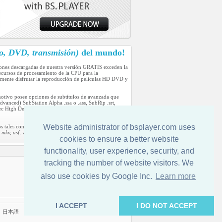
o, DVD, transmisión)
del mundo!
iones descargadas de nuestra versión GRATIS exceden la
cursos de procesamiento de la CPU para la
lmente disfrutar la reproducción de películas HD DVD y
motivo posee opciones de subtítulos de avanzada que
anced) SubStation Alpha .ssa o .ass, SubRip .srt,
High Definition) usado en las camcorders digitales sin
Website administrator of bsplayer.com uses
s tales como:
kv, asf, wmv, DV, m1v, m2v, mp4, mpv, swf, vob y wav,
cookies to ensure a better website
functionality, user experience, security, and
tracking the number of website visitors. We
Contactenos
also use cookies by Google Inc.
Learn more
I ACCEPT
I DO NOT ACCEPT
|
日本語