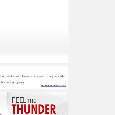
ee World of music. Thanks a lot again! Ever yours, Alex
y bueno el programa
more comments >>>