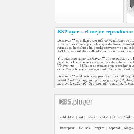
BSPlayer – el mejor reproducto
BSPlayer ™
es utilizado por más de 70 millones de us
suma de todas descargas de los reproductores multime
reproducción multimedia, resulta conveniente para tod
AVCHD de la máxima calidad y con un mínimo de reque
Y lo más importante,
BSPlayer ™
un reproductor grati
permiten a los usuarios ver contenidos de video con s
VPlayer .txt...). BSPlayer es asimismo un reproductor
cinta. Puede buscar y descargar automáticamente subtít
BSPlayer
™ es el software reproductor de media y pelí
WebM, Xvid, avi, mpg, mpeg-1, mpeg-2, mpeg-4, 3ivx, 
mpa, mp1, mp2, mp3, Ogg, aac, aif, ram, wma, flv y m
Publicidad
|
Política de Privacidad
|
Últimas Noticia
Български
|
Deutsch
|
English
|
Español
|
Magya