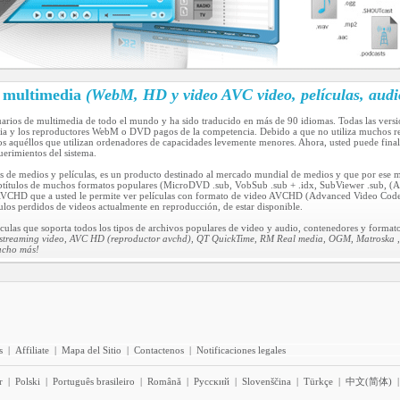
r multimedia
(WebM, HD y video AVC video, películas, audi
uarios de multimedia de todo el mundo y ha sido traducido en más de 90 idiomas. Todas las vers
dia y los reproductores WebM o DVD pagos de la competencia. Debido a que no utiliza muchos re
os aquéllos que utilizan ordenadores de capacidades levemente menores. Ahora, usted puede fina
rimientos del sistema.
s de medios y películas, es un producto destinado al mercado mundial de medios y que por ese 
ubtítulos de muchos formatos populares (MicroDVD .sub, VobSub .sub + .idx, SubViewer .sub, (Adv
 AVCHD que a usted le permite ver películas con formato de video AVCHD (Advanced Video Codec 
ulos perdidos de videos actualmente en reproducción, de estar disponible.
culas que soporta todos los tipos de archivos populares de video y audio, contenedores y formato
streaming video, AVC HD (reproductor avchd), QT QuickTime, RM Real media, OGM, Matroska , m
ucho más!
s
|
Affiliate
|
Mapa del Sitio
|
Contactenos
|
Notificaciones legales
r
|
Polski
|
Português brasileiro
|
Română
|
Pyccĸий
|
Slovenščina
|
Türkçe
|
中文(简体)