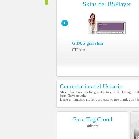
Skins del BSPlayer
GTA 5 girl skin
GTA skin
Comentarios del Usuario
Alex
: Dear Sirs, I'm lot grateful to you for letting m
from Novosibirsk.
jonne v.
: fantastic player very easy to use thank you |
h
Foro Tag Cloud
subtitles