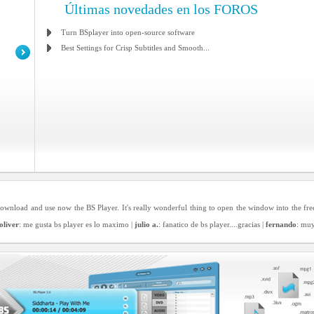
Últimas novedades en los FOROS
Turn BSplayer into open-source software
Best Settings for Crisp Subtitles and Smooth...
e download and use now the BS Player. It's really wonderful thing to open the window into the fr
oliver
: me gusta bs player es lo maximo |
julio a.
: fanatico de bs player....gracias |
fernando
: mu