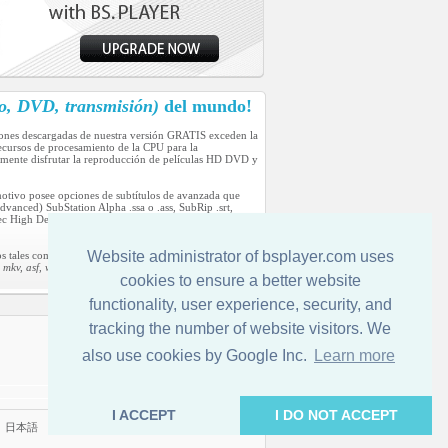
o, DVD, transmisión)
del mundo!
iones descargadas de nuestra versión GRATIS exceden la
cursos de procesamiento de la CPU para la
lmente disfrutar la reproducción de películas HD DVD y
motivo posee opciones de subtítulos de avanzada que
anced) SubStation Alpha .ssa o .ass, SubRip .srt,
High Definition) usado en las camcorders digitales sin
Website administrator of bsplayer.com uses
s tales como:
kv, asf, wmv, DV, m1v, m2v, mp4, mpv, swf, vob y wav,
cookies to ensure a better website
functionality, user experience, security, and
tracking the number of website visitors. We
Contactenos
also use cookies by Google Inc.
Learn more
I ACCEPT
I DO NOT ACCEPT
|
日本語