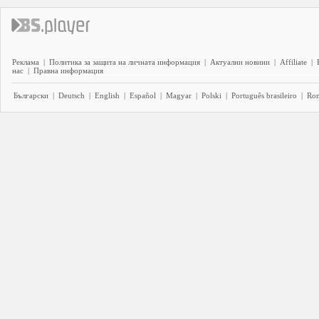
Реклама
|
Политика за защита на личната информация
|
Актуални новини
|
Affiliate
|
нас
|
Правна информация
Български
|
Deutsch
|
English
|
Español
|
Magyar
|
Polski
|
Português brasileiro
|
Ro