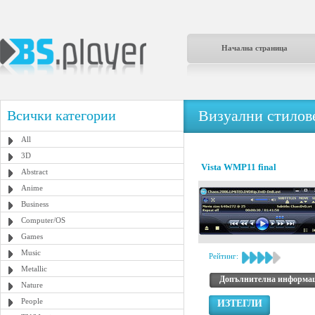
Начална страница
Визуални стилове
Всички категории
All
3D
Vista WMP11 final
Abstract
Anime
Business
Computer/OS
Games
Music
Рейтинг:
Metallic
Допълнителна информа
Nature
People
ИЗТЕГЛИ