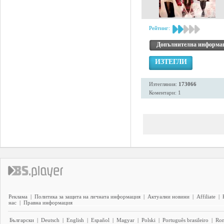
Рейтинг:
Допълнителна информа
ИЗТЕГЛИ
Изтегляния:
173066
Коментари: 1
Реклама
|
Политика за защита на личната информация
|
Актуални новини
|
Affiliate
|
нас
|
Правна информация
Български
|
Deutsch
|
English
|
Español
|
Magyar
|
Polski
|
Português brasileiro
|
Ro