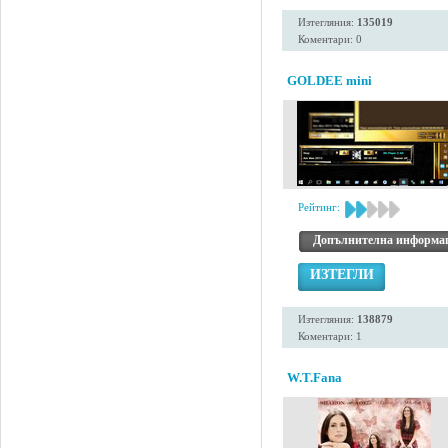
Изтегляния:
135019
Коментари: 0
GOLDEE mini
Рейтинг:
Допълнителна информа
ИЗТЕГЛИ
Изтегляния:
138879
Коментари: 1
W.T.Fana