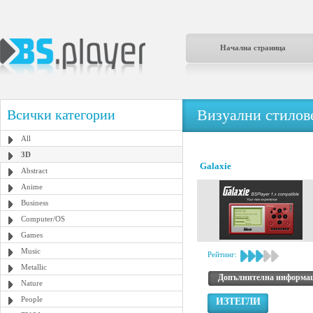
Начална страница
Визуални стилове
Всички категории
All
3D
Galaxie
Abstract
Anime
Business
Computer/OS
Games
Music
Рейтинг:
Metallic
Допълнителна информа
Nature
People
ИЗТЕГЛИ