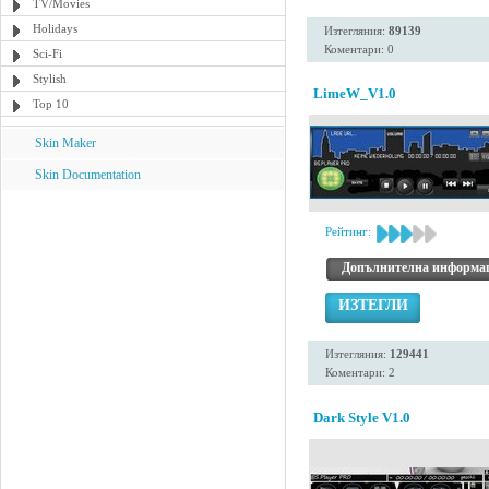
TV/Movies
Holidays
Изтегляния:
89139
Коментари: 0
Sci-Fi
Stylish
LimeW_V1.0
Top 10
Skin Maker
Skin Documentation
Рейтинг:
Допълнителна информа
ИЗТЕГЛИ
Изтегляния:
129441
Коментари: 2
Dark Style V1.0