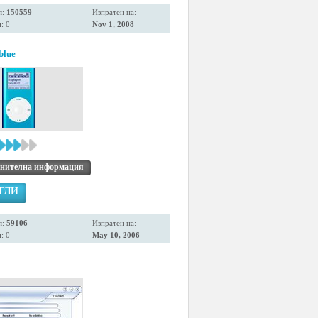
я:
150559
Изпратен на:
: 0
Nov 1, 2008
blue
нителна информация
ГЛИ
я:
59106
Изпратен на:
: 0
May 10, 2006