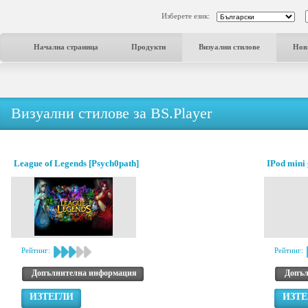
Изберете език:
Начална страница
Продукти
Визуални стилове
Нов
Визуални стилове за BS.Player
League of Legends [Psych0path]
IPod mini
Рейтинг:
Рейтинг:
Допълнителна информация
Допъл
ИЗТЕГЛИ
ИЗТЕ