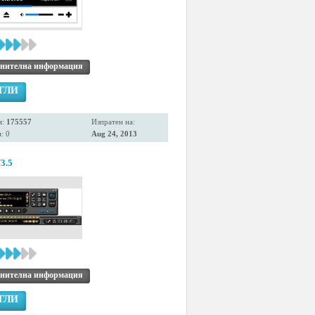
нителна информация
ГЛИ
я:
175557
Изпратен на:
: 0
Aug 24, 2013
3.5
нителна информация
ГЛИ