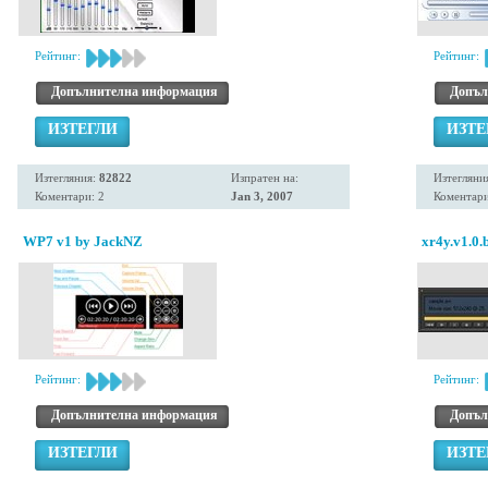
Рейтинг:
Рейтинг:
Допълнителна информация
Допъл
ИЗТЕГЛИ
ИЗТЕ
Изтегляния:
82822
Изпратен на:
Изтегляни
Коментари: 2
Jan 3, 2007
Коментари
WP7 v1 by JackNZ
xr4y.v1.0.
Рейтинг:
Рейтинг:
Допълнителна информация
Допъл
ИЗТЕГЛИ
ИЗТЕ