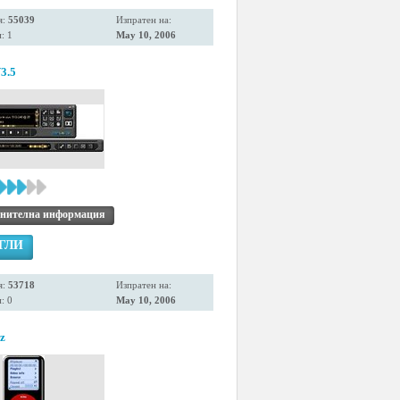
я:
55039
Изпратен на:
: 1
May 10, 2006
3.5
нителна информация
ГЛИ
я:
53718
Изпратен на:
: 0
May 10, 2006
z