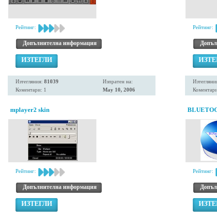
Рейтинг:
Рейтинг:
Допълнителна информация
Допъл
ИЗТЕГЛИ
ИЗТЕ
Изтегляния:
81039
Изпратен на:
Изтегляни
Коментари: 1
May 10, 2006
Коментари
mplayer2 skin
BLUETO
Рейтинг:
Рейтинг:
Допълнителна информация
Допъл
ИЗТЕГЛИ
ИЗТЕ