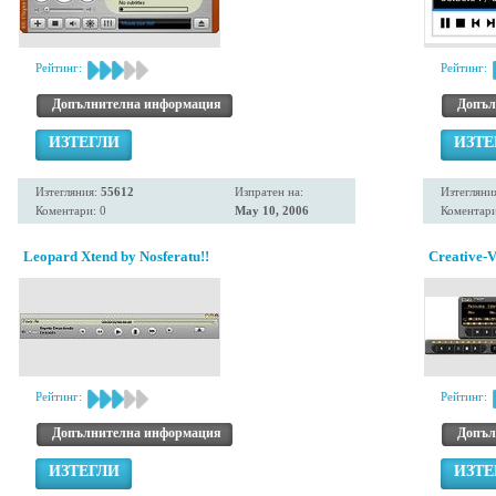
Рейтинг:
Рейтинг:
Допълнителна информация
Допъл
ИЗТЕГЛИ
ИЗТЕ
Изтегляния:
55612
Изпратен на:
Изтегляни
Коментари: 0
May 10, 2006
Коментари
Leopard Xtend by Nosferatu!!
Creative-V
Рейтинг:
Рейтинг:
Допълнителна информация
Допъл
ИЗТЕГЛИ
ИЗТЕ