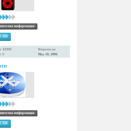
нителна информация
ГЛИ
я:
52333
Изпратен на:
: 0
May 10, 2006
OTH
нителна информация
ГЛИ