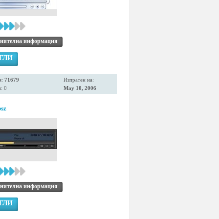
нителна информация
ГЛИ
я:
71679
Изпратен на:
: 0
May 10, 2006
bsz
нителна информация
ГЛИ