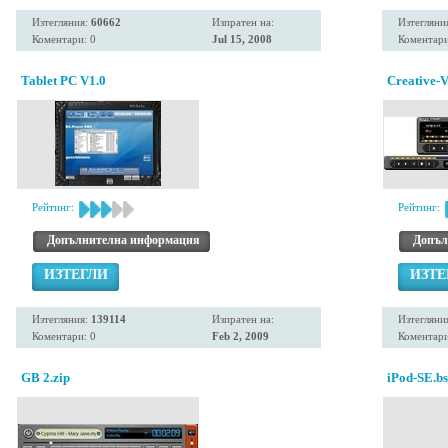
Изтегляния:
60662
Изпратен на:
Изтегляни
Коментари: 0
Jul 15, 2008
Коментари
Tablet PC V1.0
Creative-V
Рейтинг:
Рейтинг:
Допълнителна информация
Допъл
ИЗТЕГЛИ
ИЗТЕ
Изтегляния:
139114
Изпратен на:
Изтегляни
Коментари: 0
Feb 2, 2009
Коментари
GB 2.zip
iPod-SE.bs