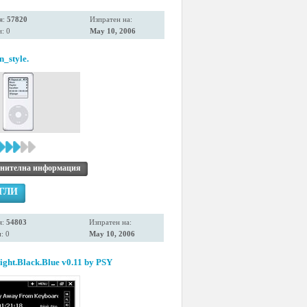
я:
57820
Изпратен на:
: 0
May 10, 2006
n_style.
нителна информация
ГЛИ
я:
54803
Изпратен на:
: 0
May 10, 2006
ght.Black.Blue v0.11 by PSY