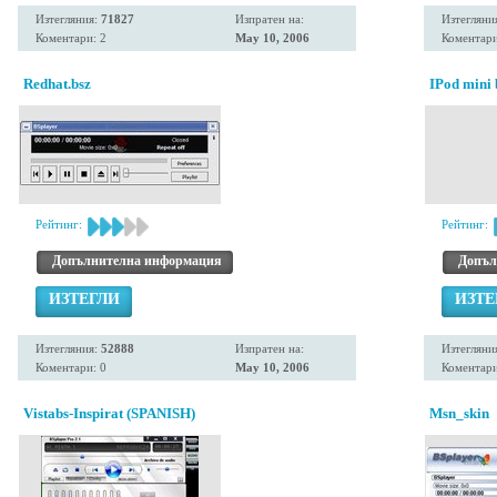
Изтегляния:
71827
Изпратен на:
Изтегляни
Коментари: 2
May 10, 2006
Коментари
Redhat.bsz
IPod mini 
Рейтинг:
Рейтинг:
Допълнителна информация
Допъл
ИЗТЕГЛИ
ИЗТЕ
Изтегляния:
52888
Изпратен на:
Изтегляни
Коментари: 0
May 10, 2006
Коментари
Vistabs-Inspirat (SPANISH)
Msn_skin