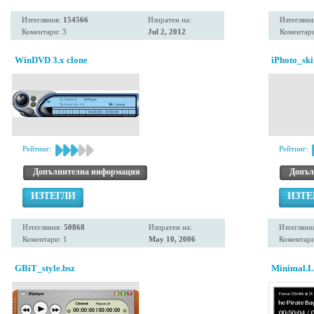
Изтегляния:
154566
Изпратен на:
Изтегляни
Коментари: 3
Jul 2, 2012
Коментари
WinDVD 3.x clone
iPhoto_ski
Рейтинг:
Рейтинг:
Допълнителна информация
Допъл
ИЗТЕГЛИ
ИЗТЕ
Изтегляния:
50868
Изпратен на:
Изтегляни
Коментари: 1
May 10, 2006
Коментари
GBiT_style.bsz
Minimal.Li