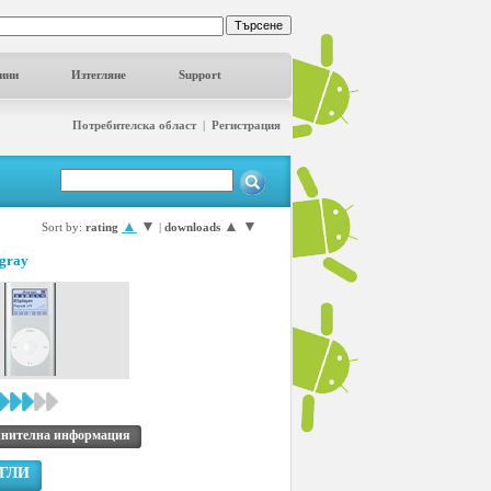
ини
Изтегляне
Support
Потребителска област
|
Регистрация
▲
▼
▲
▼
Sort by:
rating
|
downloads
 gray
нителна информация
ГЛИ