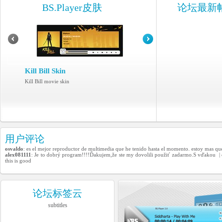
BS.Player皮肤
论坛最新
Kill Bill Skin
Kill Bill movie skin
用户评论
osvaldo
: es el mejor reproductor de multimedia que he tenido hasta el momento. estoy mas que 
alex081111
: Je to dobrý program!!!!Ďakujem,že ste my dovolili použiť zadarmo.S vďakou |
this is good
论坛标签云
subtitles