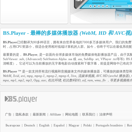
BS.Player - 最棒的多媒体播放器
(WebM, HD 和 AVC
BS.Player
已经翻译为90多种语言，拥有来自世界各地的7000多万多媒体用户。我们的免
时，占用CPU资源小，很适合使用相对低端计算机的人群。如今，你终于可以在最低系统配置
最重要的是，
BS.Player
, 是一款面向全球多媒体市场的免费媒体电影播放器产品，由于其配备了先进的字
SubViewer .sub, (Advanced) SubStation Alpha .ssa 或 .ass, SubRip .
清晰度）。它还可以为当前播放的无字幕电影自动搜索和下载字幕，前提是网络中已有此
BS.Player
™ 是一款支持所有流行视频和音频媒体文件的媒体播放器，可播放的媒体类型
WebM, Xvid, avi, mpg, mpeg-1, mpeg-2, mpeg-4, 3ivx, 流媒体视频, AVC HD (avchd 播放器), QT Qu
mpa, mp1, mp2, mp3, Ogg, aac, 杜比环绕, 杜比数码DD, aif, ram, wma, flv ，等更多视频
广告
|
隐私条款
|
最新新闻
|
Affiliate
|
网站地图
|
联系我们
|
法律声明
Български
|
Deutsch
|
English
|
Español
|
Magyar
|
Polski
|
Português brasileiro
|
Ro