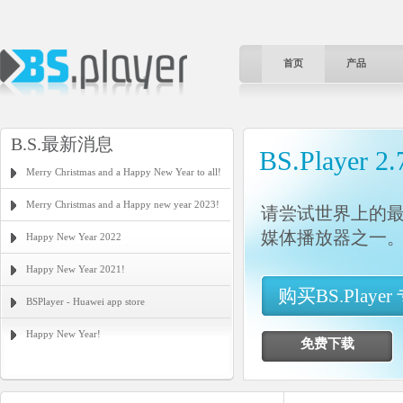
首页
产品
B.S.最新消息
BS.Player 2.
Merry Christmas and a Happy New Year to all!
Merry Christmas and a Happy new year 2023!
请尝试世界上的
媒体播放器之一
Happy New Year 2022
Happy New Year 2021!
购买BS.Playe
BSPlayer - Huawei app store
Happy New Year!
免费下载