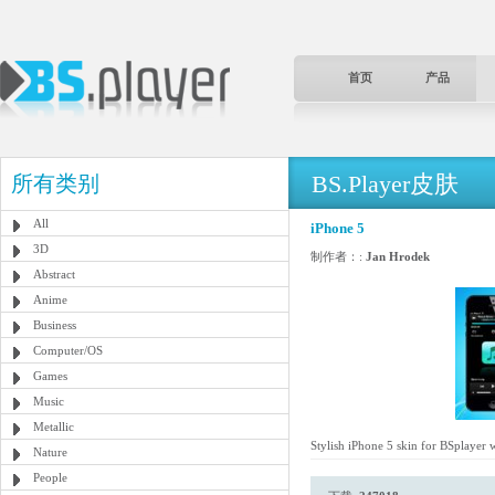
首页
产品
BS.Player皮肤
所有类别
All
iPhone 5
3D
制作者：:
Jan Hrodek
Abstract
Anime
Business
Computer/OS
Games
Music
Metallic
Stylish iPhone 5 skin for BSplayer wi
Nature
People