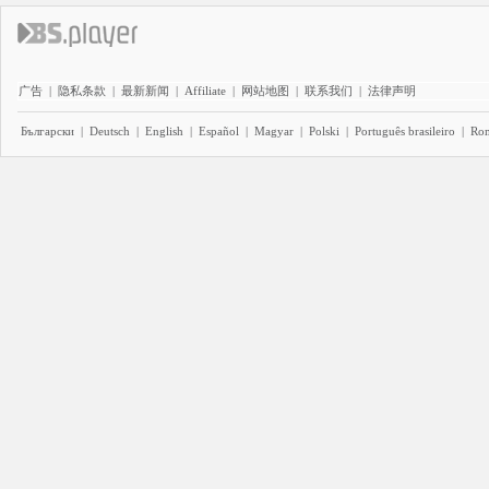
广告
|
隐私条款
|
最新新闻
|
Affiliate
|
网站地图
|
联系我们
|
法律声明
Български
|
Deutsch
|
English
|
Español
|
Magyar
|
Polski
|
Português brasileiro
|
Ro