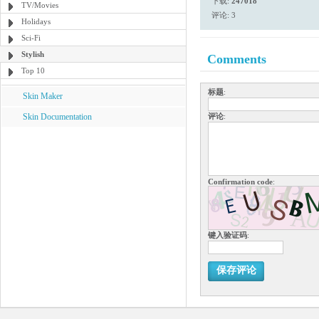
下载:
247018
TV/Movies
评论: 3
Holidays
Sci-Fi
Stylish
Comments
Top 10
标题
:
Skin Maker
Skin Documentation
评论
:
Confirmation code
:
键入验证码
:
保存评论