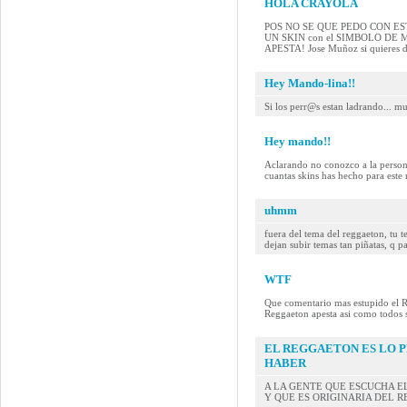
HOLA CRAYOLA
POS NO SE QUE PEDO CON ESTE MAN
UN SKIN con el SIMBOLO DE
APESTA! Jose Muñoz si quieres 
Hey Mando-lina!!
Si los perr@s estan ladrando... mue
Hey mando!!
Aclarando no conozco a la persona
cuantas skins has hecho para este 
uhmm
fuera del tema del reggaeton, tu 
dejan subir temas tan piñatas, q p
WTF
Que comentario mas estupido el R
Reggaeton apesta asi como todos s
EL REGGAETON ES LO 
HABER
A LA GENTE QUE ESCUCHA E
Y QUE ES ORIGINARIA DEL R