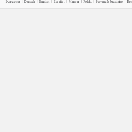
Български
|
Deutsch
|
English
|
Español
|
Magyar
|
Polski
|
Português brasileiro
|
Ro