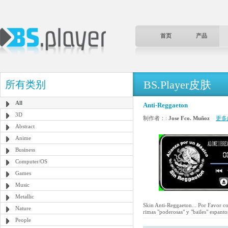
首页
产品
BS.Player皮肤
所有类别
All
Anti-Reggaeton
3D
制作者：:
Jose Fco. Muñoz
更多
Abstract
Anime
Business
Computer/OS
Games
Music
Metallic
Skin Anti-Reggaeton... Por Favor c
Nature
rimas "poderosas" y "bailes" espant
People