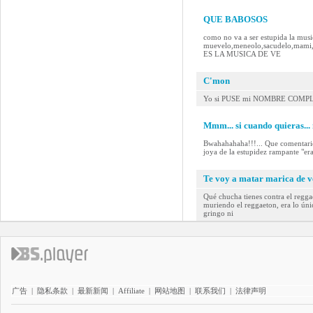
QUE BABOSOS
como no va a ser estupida la music
muevelo,meneolo,sacudelo,mam
ES LA MUSICA DE VE
C'mon
Yo si PUSE mi NOMBRE COMPL
Mmm... si cuando quieras... 
Bwahahahaha!!!... Que comentario 
joya de la estupidez rampante "er
Te voy a matar marica de 
Qué chucha tienes contra el regg
muriendo el reggaeton, era lo úni
gringo ni
广告
|
隐私条款
|
最新新闻
|
Affiliate
|
网站地图
|
联系我们
|
法律声明