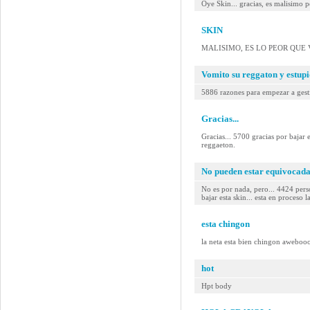
Oye Skin... gracias, es malisimo p
SKIN
MALISIMO, ES LO PEOR QUE V
Vomito su reggaton y estup
5886 razones para empezar a gestio
Gracias...
Gracias... 5700 gracias por b
reggaeton.
No pueden estar equivocadas
No es por nada, pero... 4424 pe
bajar esta skin... esta en proceso l
esta chingon
la neta esta bien chingon aweboo
hot
Hpt body