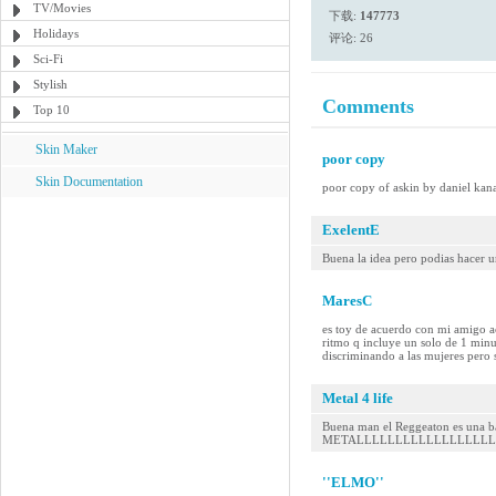
TV/Movies
下载:
147773
Holidays
评论: 26
Sci-Fi
Stylish
Comments
Top 10
Skin Maker
poor copy
Skin Documentation
poor copy of askin by daniel kanas
ExelentE
Buena la idea pero podias hacer 
MaresC
es toy de acuerdo con mi amigo a
ritmo q incluye un solo de 1 minu
discriminando a las mujeres pero 
Metal 4 life
Buena man el Reggeaton es una ba
METALLLLLLLLLLLLLLLLLLLLL!....
''ELMO''