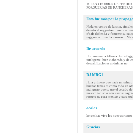
MIREN CHORROS DE PENDEJOS
PORQUERIAS DE RANCHERAS 
Esto fue más por la propaga
Nada en contra de la skin, simple
detesto el reggaeton... mezcla bur
c/país defienda y fomente su cultu
reggaeton... me da naúseas... Me 
De acuerdo
Uno mas en la Alianza. Anti-Regga
inteligente, bien elaborada y de c
descalificaciones anónimas no.
DJ MRG1
Hola primero que nada un saludo 
buenos temas es como todo en otr
mal gusto que se use el escudo d
mexico tan solo con usar su sagr
respeto sr. para mexico y para to
aeoloz
ke penkaa viva los nuevos ritmos y
Gracias