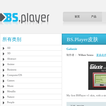
首页
产品
BS.Player皮肤
所有类别
All
Galaxie
3D
制作者：:
Wilian Souza
更多此
Abstract
Anime
Business
Computer/OS
Games
Music
Metallic
My first BSPlayer v1 skin, with a si
Nature
People