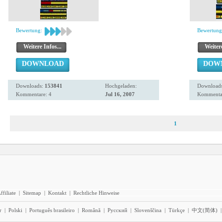
Bewertung:
Bewertung
Weitere Infos...
Weitere
DOWNLOAD
DOW
Downloads:
153841
Hochgeladen:
Download
Kommentare: 4
Jul 16, 2007
Kommentar
1
ffiliate
|
Sitemap
|
Kontakt
|
Rechtliche Hinweise
r
|
Polski
|
Português brasileiro
|
Română
|
Pyccĸий
|
Slovenščina
|
Türkçe
|
中文(简体)