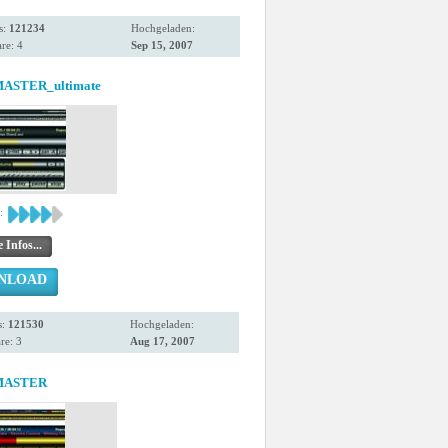
s:
121234
Hochgeladen:
re: 4
Sep 15, 2007
ASTER_ultimate
:
 Infos...
NLOAD
s:
121530
Hochgeladen:
e: 3
Aug 17, 2007
MASTER