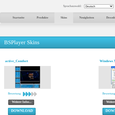
Sprachauswahl:
Startseite
Produkte
Skins
Neuigkeiten
Downl
BSPlayer Skins
active_Comfort
Windows Xp
Bewertung:
Bewertung
Weitere Infos...
Weitere
DOWNLOAD
DOW