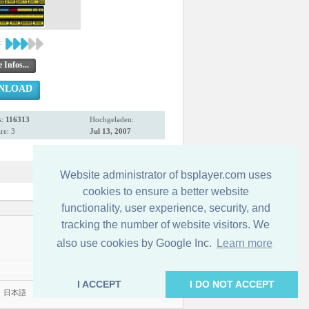
:
 Infos...
NLOAD
s:
116313
Hochgeladen:
e: 3
Jul 13, 2007
Website administrator of bsplayer.com uses
cookies to ensure a better website
functionality, user experience, security, and
tracking the number of website visitors. We
Kontakt
also use cookies by Google Inc.
Learn more
I ACCEPT
I DO NOT ACCEPT
|
日本語