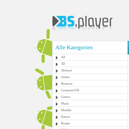
Alle Kategorien
All
3D
Abstract
Anime
Business
Computer/OS
Games
Music
Metallic
Nature
People