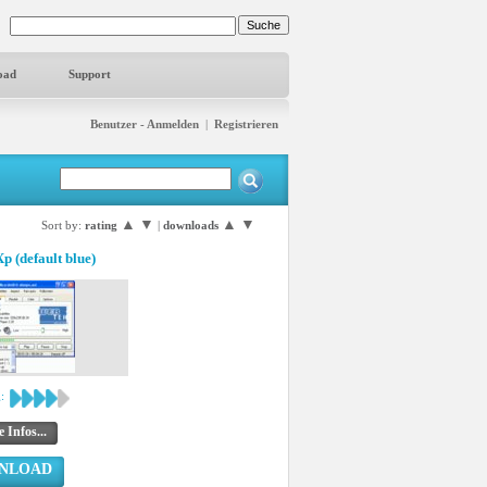
oad
Support
Benutzer - Anmelden
|
Registrieren
▲
▼
▲
▼
Sort by:
rating
|
downloads
 (default blue)
:
 Infos...
NLOAD