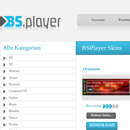
Startseite
Produk
BSPlayer Skins
Alle Kategorien
All
3D
Ornament
Abstract
Anime
Business
Computer/OS
Games
Music
Bewertung:
Metallic
Weitere Infos...
Nature
People
DOWNLOAD