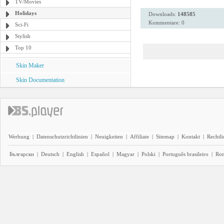
TV/Movies
Holidays
Downloads:
148585
Kommentare: 0
Sci-Fi
Stylish
Top 10
Skin Maker
Skin Documentation
Werbung
|
Datenschutzrichtlinien
|
Neuigkeiten
|
Affiliate
|
Sitemap
|
Kontakt
|
Rechtl
Български
|
Deutsch
|
English
|
Español
|
Magyar
|
Polski
|
Português brasileiro
|
Ro