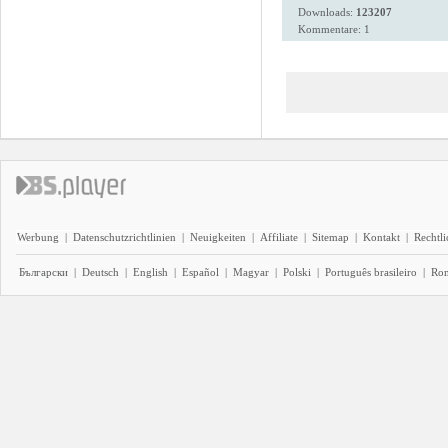
Downloads:
123207
Kommentare: 1
Werbung
|
Datenschutzrichtlinien
|
Neuigkeiten
|
Affiliate
|
Sitemap
|
Kontakt
|
Rechtl
Български
|
Deutsch
|
English
|
Español
|
Magyar
|
Polski
|
Português brasileiro
|
Ro