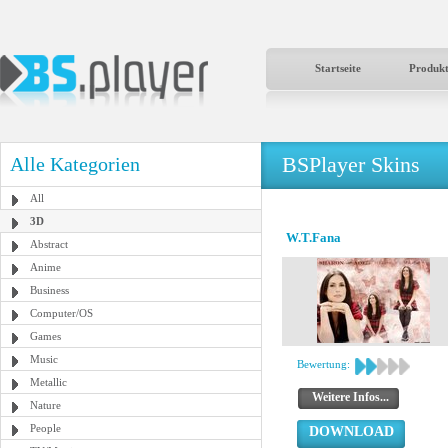
Startseite
Produk
BSPlayer Skins
Alle Kategorien
All
3D
W.T.Fana
Abstract
Anime
Business
Computer/OS
Games
Music
Bewertung:
Metallic
Weitere Infos...
Nature
People
DOWNLOAD