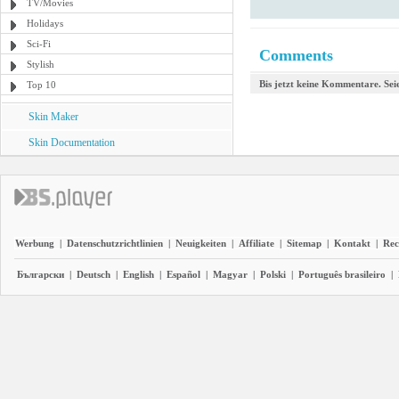
TV/Movies
Holidays
Sci-Fi
Comments
Stylish
Bis jetzt keine Kommentare. Seie
Top 10
Skin Maker
Skin Documentation
Werbung
|
Datenschutzrichtlinien
|
Neuigkeiten
|
Affiliate
|
Sitemap
|
Kontakt
|
Rec
Български
|
Deutsch
|
English
|
Español
|
Magyar
|
Polski
|
Português brasileiro
|