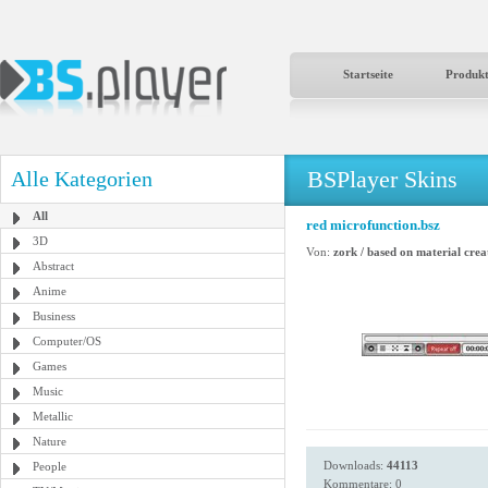
Startseite
Produk
BSPlayer Skins
Alle Kategorien
All
red microfunction.bsz
3D
Von:
zork / based on material cre
Abstract
Anime
Business
Computer/OS
Games
Music
Metallic
Nature
Downloads:
44113
People
Kommentare: 0