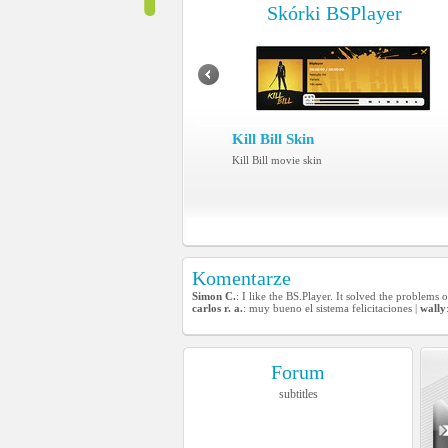
Skórki BSPlayer
Kill Bill Skin
Kill Bill movie skin
Komentarze
Simon C.
: I like the BS.Player. It solved the problem
carlos r. a.
: muy bueno el sistema felicitaciones |
wally
Forum
subtitles