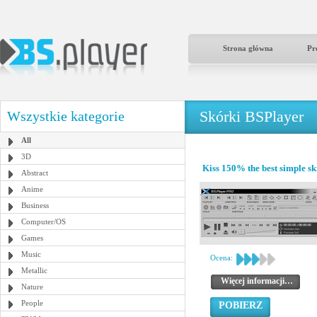
Strona główna
Pr
Skórki BSPlayer
Wszystkie kategorie
All
3D
Kiss 150% the best simple sk
Abstract
Anime
Business
Computer/OS
Games
Music
Ocena:
Metallic
Więcej informacji…
Nature
People
POBIERZ