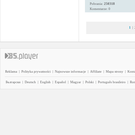
Pobrania:
250318
Komentarze: 0
1
|
Reklama
|
Polityka prywatności
|
Najnowsze informacje
|
Affiliate
|
Mapa strony
|
Kont
Български
|
Deutsch
|
English
|
Español
|
Magyar
|
Polski
|
Português brasileiro
|
Ro