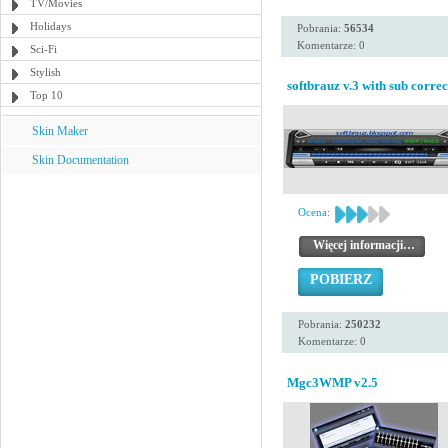
TV/Movies
Holidays
Pobrania:
56534
Komentarze: 0
Sci-Fi
Stylish
softbrauz v.3 with sub correc
Top 10
Skin Maker
Skin Documentation
Ocena:
Więcej informacji…
POBIERZ
Pobrania:
250232
Komentarze: 0
Mgc3WMP v2.5