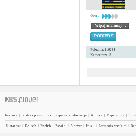
Ocena:
Więcej informacji…
POBIERZ
Pobrania:
116294
Komentarze: 3
Reklama
|
Polityka prywatności
|
Najnowsze informacje
|
Affiliate
|
Mapa strony
|
Kont
Български
|
Deutsch
|
English
|
Español
|
Magyar
|
Polski
|
Português brasileiro
|
Ro