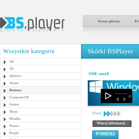
Strona główna
Pr
Skórki BSPlayer
Wszystkie kategorie
All
3D
ONE win10
Abstract
Anime
Business
Computer/OS
Games
Music
Ocena:
Metallic
Więcej informacji…
Nature
People
POBIERZ