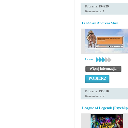
Pobrania:
194929
Komentarze: 1
GTA San Andreas Skin
Ocena:
Więcej informacji…
POBIERZ
Pobrania:
195610
Komentarze: 2
League of Legends [Psych0p