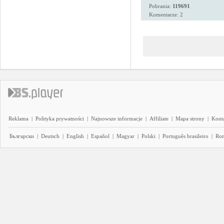
Pobrania:
119691
Komentarze: 2
Reklama
|
Polityka prywatności
|
Najnowsze informacje
|
Affiliate
|
Mapa strony
|
Kont
Български
|
Deutsch
|
English
|
Español
|
Magyar
|
Polski
|
Português brasileiro
|
Ro