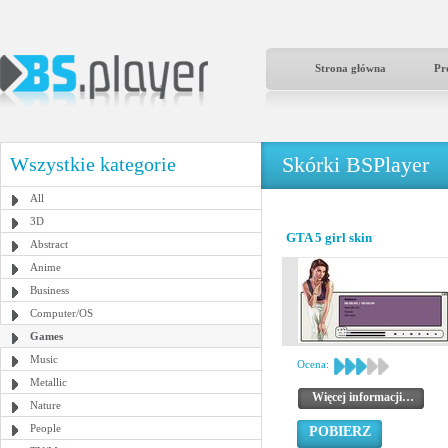
Strona główna
Pr
Skórki BSPlayer
Wszystkie kategorie
All
3D
GTA 5 girl skin
Abstract
Anime
Business
Computer/OS
Games
Music
Ocena:
Metallic
Więcej informacji…
Nature
People
POBIERZ