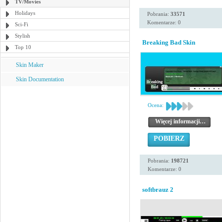
TV/Movies
Holidays
Pobrania:
33571
Komentarze: 0
Sci-Fi
Stylish
Breaking Bad Skin
Top 10
Skin Maker
Skin Documentation
Ocena:
Więcej informacji…
POBIERZ
Pobrania:
198721
Komentarze: 0
softbrauz 2