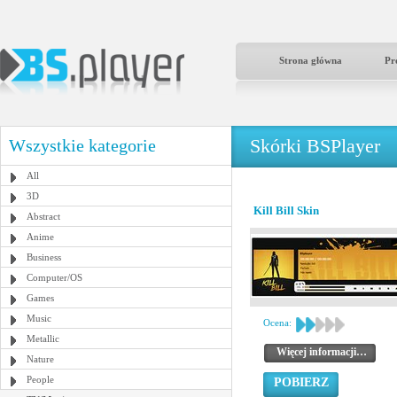
Strona główna
Pr
Skórki BSPlayer
Wszystkie kategorie
All
3D
Kill Bill Skin
Abstract
Anime
Business
Computer/OS
Games
Music
Ocena:
Metallic
Więcej informacji…
Nature
People
POBIERZ