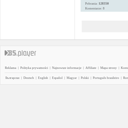
Pobrania:
128350
Komentarze: 8
Reklama
|
Polityka prywatności
|
Najnowsze informacje
|
Affiliate
|
Mapa strony
|
Kont
Български
|
Deutsch
|
English
|
Español
|
Magyar
|
Polski
|
Português brasileiro
|
Ro