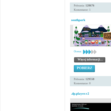
Pobrania:
128676
Komentarze: 1
southpark
Ocena:
Więcej informacji…
POBIERZ
Pobrania:
129558
Komentarze: 0
.dp.player.v2