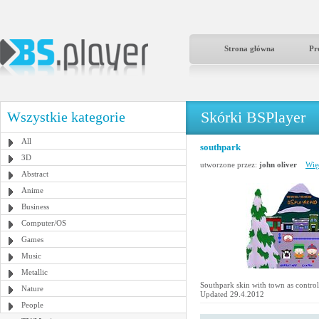
Strona główna
Pr
Skórki BSPlayer
Wszystkie kategorie
All
southpark
3D
utworzone przez:
john oliver
Wię
Abstract
Anime
Business
Computer/OS
Games
Music
Metallic
Southpark skin with town as control
Nature
Updated 29.4.2012
People