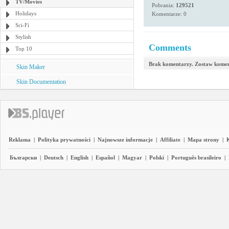
TV/Movies
Pobrania:
129521
Holidays
Komentarze: 0
Sci-Fi
Stylish
Comments
Top 10
Brak komentarzy. Zostaw komen
Skin Maker
Skin Documentation
Reklama
|
Polityka prywatności
|
Najnowsze informacje
|
Affiliate
|
Mapa strony
|
Български
|
Deutsch
|
English
|
Español
|
Magyar
|
Polski
|
Português brasileiro
|