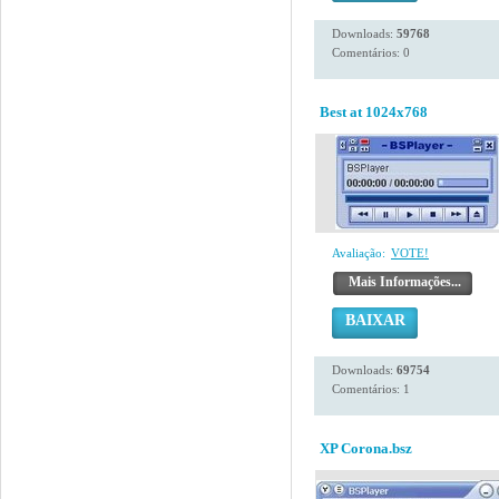
Downloads:
59768
Comentários: 0
Best at 1024x768
Avaliação:
VOTE!
Mais Informações...
BAIXAR
Downloads:
69754
Comentários: 1
XP Corona.bsz