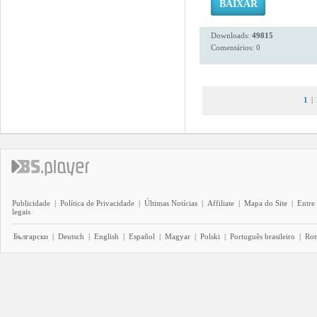
BAIXAR
Downloads:
49815
Comentários: 0
1
|
Publicidade
|
Política de Privacidade
|
Últimas Notícias
|
Affiliate
|
Mapa do Site
|
Entre
legais
Български
|
Deutsch
|
English
|
Español
|
Magyar
|
Polski
|
Português brasileiro
|
Ro