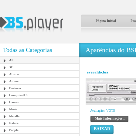
Página Inicial
Pro
Aparências do BS
Todas as Categorias
All
3D
everaldo.bsz
Abstract
Anime
Business
Computer/OS
Games
Music
Avaliação:
VOTE!
Metallic
Mais Informações...
Nature
BAIXAR
People