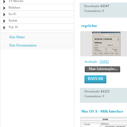
TV/Movies
Downloads:
62547
Holidays
Comentários: 0
Sci-Fi
Stylish
regclr.bsz
Top 10
Skin Maker
Skin Documentation
Avaliação:
VOTE!
Mais Informações...
BAIXAR
Downloads:
61212
Comentários: 0
Mac OS X - Milk Interface