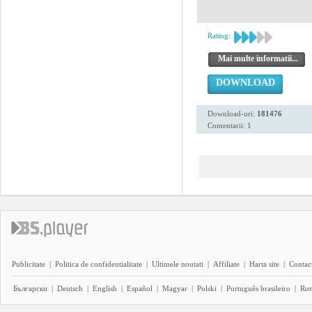
Rating:
Mai multe informatii...
DOWNLOAD
Download-uri:
181476
Comentarii: 1
Publicitate
|
Politica de confidentialitate
|
Ultimele noutati
|
Affiliate
|
Harta site
|
Contact
Български
|
Deutsch
|
English
|
Español
|
Magyar
|
Polski
|
Português brasileiro
|
Ro