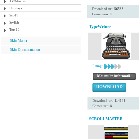
TV/Movies
Holidays
Download-uri:
56588
Comentarii: 0
Sci-Fi
Stylish
TypeWritter
Top 10
Skin Maker
Skin Documentation
Rating:
Mai multe informatii...
DOWNLOAD
Download-uri:
114644
Comentarii: 8
SCROLLMASTER