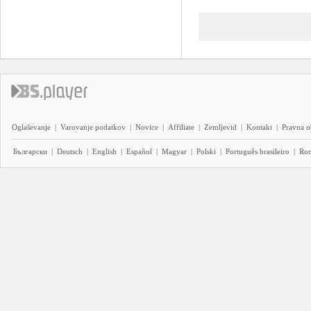
Oglaševanje
|
Varovanje podatkov
|
Novice
|
Affiliate
|
Zemljevid
|
Kontakt
|
Pravna o
Български
|
Deutsch
|
English
|
Español
|
Magyar
|
Polski
|
Português brasileiro
|
Ro