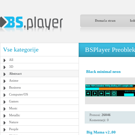
Domača stran
Izd
BSPlayer Preoble
Vse kategorije
All
3D
Black minimal neon
Abstract
Anime
Business
Computer/OS
Games
Music
Prenosi:
26046
Metallic
Komentarji: 0
Nature
People
Big Mama v2..00