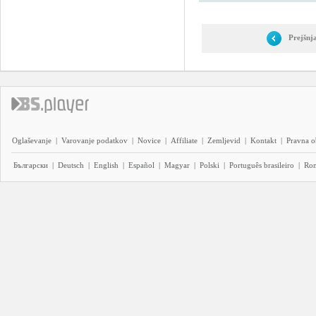
Prejšnj
Oglaševanje
|
Varovanje podatkov
|
Novice
|
Affiliate
|
Zemljevid
|
Kontakt
|
Pravna o
Български
|
Deutsch
|
English
|
Español
|
Magyar
|
Polski
|
Português brasileiro
|
Ro