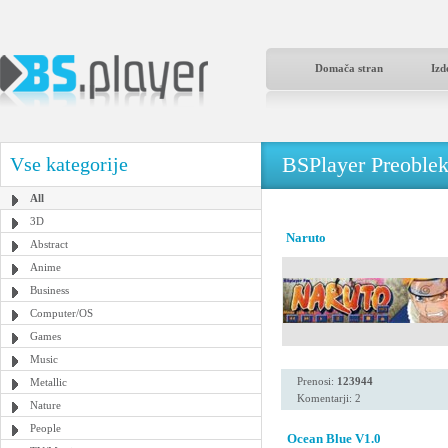
Domača stran
Izd
BSPlayer Preoble
Vse kategorije
All
3D
Naruto
Abstract
Anime
Business
Computer/OS
Games
Music
Prenosi:
123944
Metallic
Komentarji: 2
Nature
People
Ocean Blue V1.0