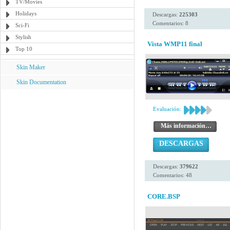
TV/Movies
Holidays
Descargas:
225303
Comentarios: 8
Sci-Fi
Stylish
Vista WMP11 final
Top 10
Skin Maker
Skin Documentation
Evaluación:
Más información…
DESCARGAS
Descargas:
379622
Comentarios: 48
CORE.BSP