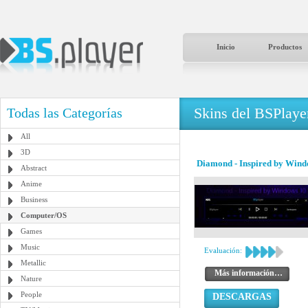
Inicio
Productos
Skins del BSPlaye
Todas las Categorías
All
3D
Diamond - Inspired by Wind
Abstract
Anime
Business
Computer/OS
Games
Music
Evaluación:
Metallic
Más información…
Nature
People
DESCARGAS