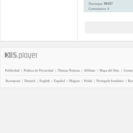
Descargas:
99597
Comentarios: 4
Publicidad
|
Política de Privacidad
|
Últimas Noticias
|
Affiliate
|
Mapa del Sitio
|
Contac
Български
|
Deutsch
|
English
|
Español
|
Magyar
|
Polski
|
Português brasileiro
|
Ro