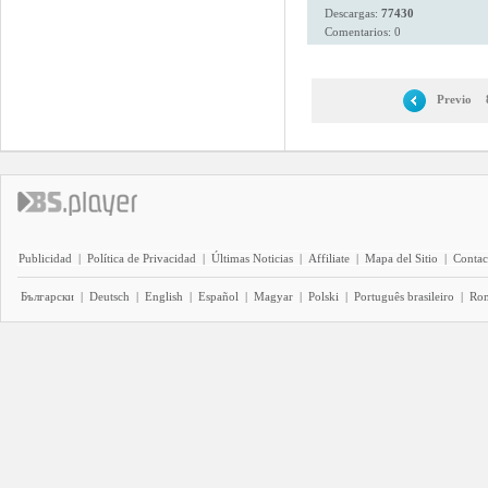
Descargas:
77430
Comentarios: 0
Previo
Publicidad
|
Política de Privacidad
|
Últimas Noticias
|
Affiliate
|
Mapa del Sitio
|
Contac
Български
|
Deutsch
|
English
|
Español
|
Magyar
|
Polski
|
Português brasileiro
|
Ro