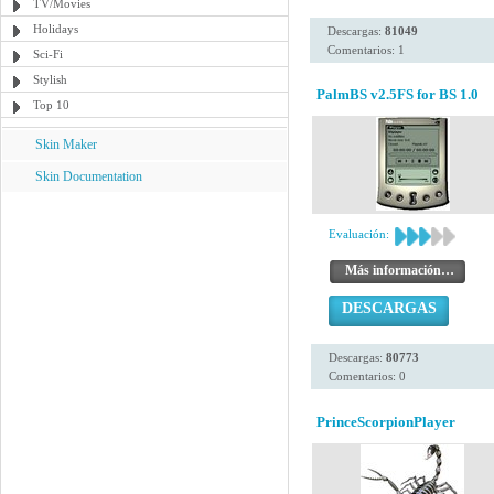
TV/Movies
Holidays
Descargas:
81049
Comentarios: 1
Sci-Fi
Stylish
PalmBS v2.5FS for BS 1.0
Top 10
Skin Maker
Skin Documentation
Evaluación:
Más información…
DESCARGAS
Descargas:
80773
Comentarios: 0
PrinceScorpionPlayer