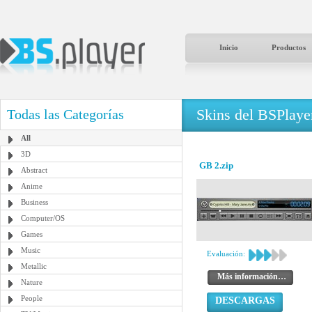
Inicio
Productos
Skins del BSPlaye
Todas las Categorías
All
3D
GB 2.zip
Abstract
Anime
Business
Computer/OS
Games
Music
Evaluación:
Metallic
Más información…
Nature
People
DESCARGAS