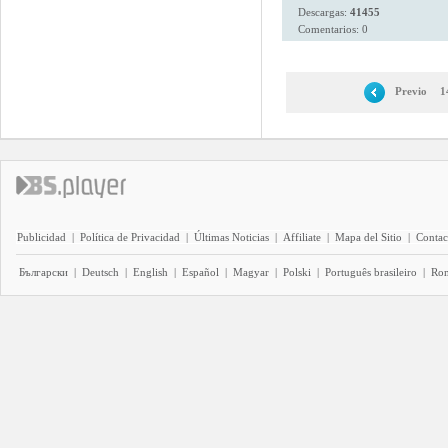
Descargas:
41455
Comentarios: 0
Previo
1
Publicidad
|
Política de Privacidad
|
Últimas Noticias
|
Affiliate
|
Mapa del Sitio
|
Contac
Български
|
Deutsch
|
English
|
Español
|
Magyar
|
Polski
|
Português brasileiro
|
Ro