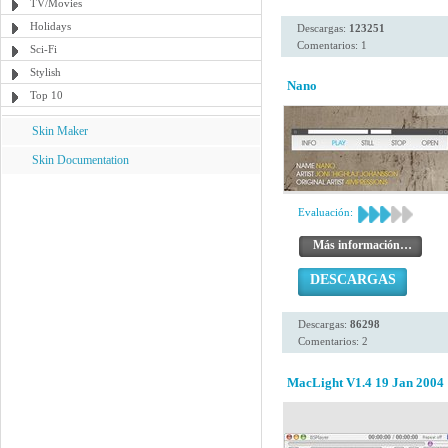
TV/Movies
Holidays
Descargas:
123251
Comentarios: 1
Sci-Fi
Stylish
Nano
Top 10
Skin Maker
Skin Documentation
Evaluación:
Más información…
DESCARGAS
Descargas:
86298
Comentarios: 2
MacLight V1.4 19 Jan 2004