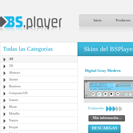
Inicio
Productos
Skins del BSPlaye
Todas las Categorías
All
3D
Digital Gray Modern
Abstract
Anime
Business
Computer/OS
Games
Music
Evaluación:
Metallic
Más información…
Nature
People
DESCARGAS