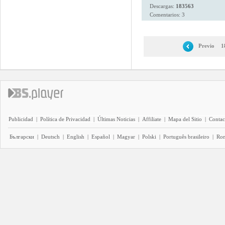
Descargas:
183563
Comentarios: 3
Previo
1
Publicidad
|
Política de Privacidad
|
Últimas Noticias
|
Affiliate
|
Mapa del Sitio
|
Contac
Български
|
Deutsch
|
English
|
Español
|
Magyar
|
Polski
|
Português brasileiro
|
Ro