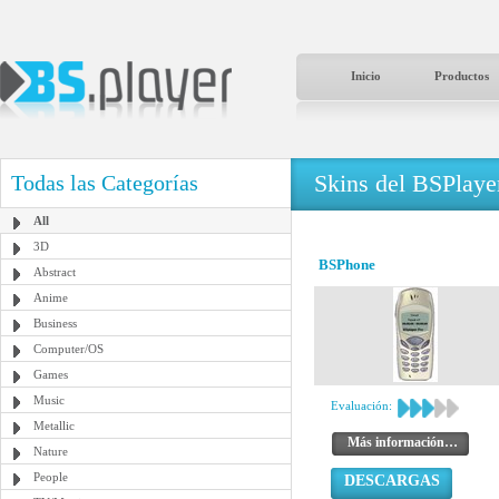
Inicio
Productos
Skins del BSPlaye
Todas las Categorías
All
3D
BSPhone
Abstract
Anime
Business
Computer/OS
Games
Music
Evaluación:
Metallic
Más información…
Nature
People
DESCARGAS