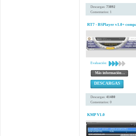
Descargas:
73892
Comentarios: 1
RT7 - BSPlayer v1.0+ compa
Evaluación:
Más información…
DESCARGAS
Descargas:
41480
Comentarios: 0
KMP V1.0