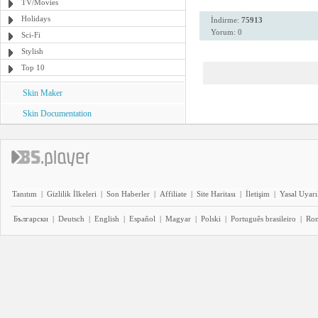
TV/Movies
Holidays
İndirme:
75913
Yorum: 0
Sci-Fi
Stylish
Top 10
Skin Maker
Skin Documentation
Tanıtım
|
Gizlilik İlkeleri
|
Son Haberler
|
Affiliate
|
Site Haritası
|
İletişim
|
Yasal Uyarı
Български
|
Deutsch
|
English
|
Español
|
Magyar
|
Polski
|
Português brasileiro
|
Ro