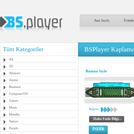
Ana Sayfa
Ürünle
BSPlayer Kaplama
Tüm Kategoriler
All
3D
Roman Style
Abstract
Anime
Business
Computer/OS
Games
Music
Beğeni:
Metallic
Daha Fazla Bilgi...
Nature
People
İNDİR