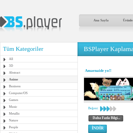
Ana Sayfa
Ürünle
BSPlayer Kaplama
Tüm Kategoriler
All
3D
Amaenaide yo!!
Abstract
Anime
Business
Computer/OS
Games
Music
Beğeni:
Metallic
Daha Fazla Bilgi...
Nature
People
İNDİR