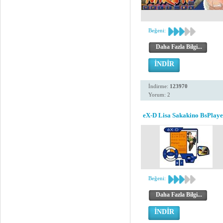
Beğeni:
Daha Fazla Bilgi...
İNDİR
İndirme:
123970
Yorum: 2
eX-D Lisa Sakakino BsPlaye
Beğeni:
Daha Fazla Bilgi...
İNDİR