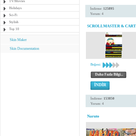
TV/Movies
Holidays
İndirme:
125895
Yorum: 4
Sci-Fi
Stylish
SCROLLMASTER & CAR
Top 10
Skin Maker
Skin Documentation
Beğeni:
Daha Fazla Bilgi...
İNDİR
İndirme:
153850
Yorum: 4
Naruto