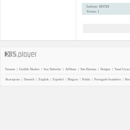
İndirme:
115723
Yorum: 1
Tanıtım
|
Gizlilik İlkeleri
|
Son Haberler
|
Affiliate
|
Site Haritası
|
İletişim
|
Yasal Uyarı
Български
|
Deutsch
|
English
|
Español
|
Magyar
|
Polski
|
Português brasileiro
|
Ro