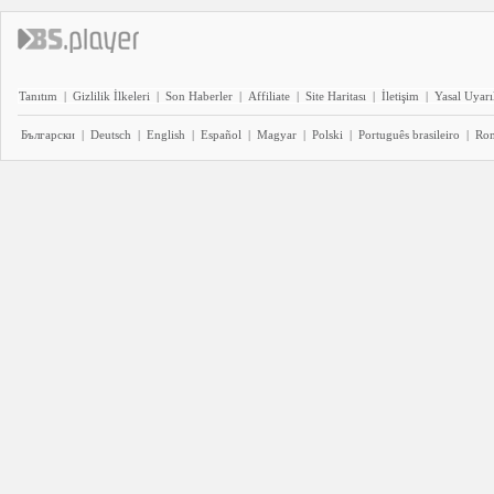
Tanıtım
|
Gizlilik İlkeleri
|
Son Haberler
|
Affiliate
|
Site Haritası
|
İletişim
|
Yasal Uyarı
Български
|
Deutsch
|
English
|
Español
|
Magyar
|
Polski
|
Português brasileiro
|
Ro