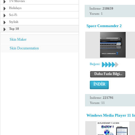
TV/Movies
Holidays
İndirme:
218659
Yorum: 1
Sci-Fi
Stylish
Space Commander 2
Top 10
Skin Maker
Skin Documentation
Beğeni:
Daha Fazla Bilgi...
İNDİR
İndirme:
221791
Yorum: 11
Windows Media Player 11 Ins