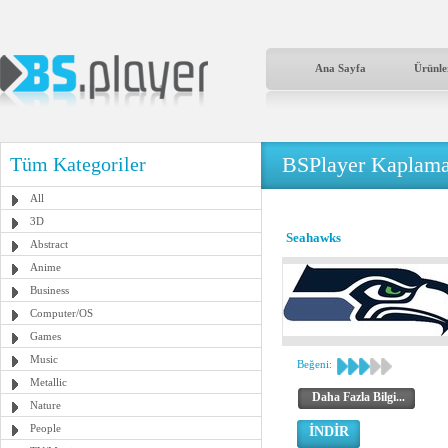
Ana Sayfa
Ürünle
BSPlayer Kaplama
Tüm Kategoriler
All
3D
Seahawks
Abstract
Anime
Business
Computer/OS
Games
Music
Beğeni:
Metallic
Daha Fazla Bilgi...
Nature
People
İNDİR